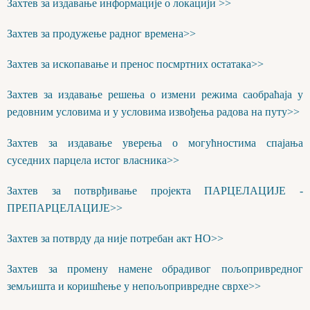
Захтев за издавање информације о локацији >>
Захтев за продужење радног времена>>
Захтев за ископавање и пренос посмртних остатака>>
Захтев за издавање решења о измени режима саобраћаја у
редовним условима и у условима извођења радова на путу>>
Захтев за издавање уверења о могућностима спајања
суседних парцела истог власника>>
Захтев за потврђивање пројекта ПАРЦЕЛАЦИЈЕ -
ПРЕПАРЦЕЛАЦИЈЕ>>
Захтев за потврду да није потребан акт НО>>
Захтев за промену намене обрадивог пољопривредног
земљишта и коришћење у непољопривредне сврхе>>