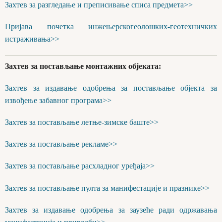
Захтев за разгледање и преписивање списа предмета>>
Пријава почетка инжењерскогеолошких-геотехничких
истраживања>>
Захтев за постављање монтажних објеката:
Захтев за издавање одобрења за постављање објекта за
извођење забавног програма>>
Захтев за постављање летње-зимске баште>>
Захтев за постављање рекламе>>
Захтев за постављање расхладног уређаја>>
Захтев за постављање пулта за манифестације и празнике>>
Захтев за издавање одобрења за заузеће ради одржавања