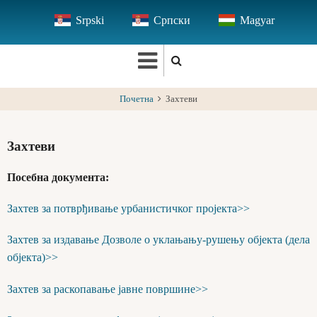
Skip
Srpski
Српски
Magyar
to
main
content
Почетна
Захтеви
Захтеви
Посебна документа:
Захтев за потврђивање урбанистичког пројекта>>
Захтев за издавање Дозволе о уклањању-рушењу објекта (дела
објекта)>>
Захтев за раскопавање јавне површине>>