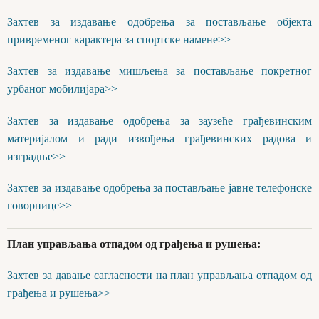
Захтев за издавање одобрења за постављање објекта
привременог карактера за спортске намене>>
Захтев за издавање мишљења за постављање покретног
урбаног мобилијара>>
Захтев за издавање одобрења за заузеће грађевинским
материјалом и ради извођења грађевинских радова и
изградње>>
Захтев за издавање одобрења за постављање јавне телефонске
говорнице>>
План управљања отпадом од грађења и рушења:
Захтев за давање сагласности на план управљања отпадом од
грађења и рушења>>