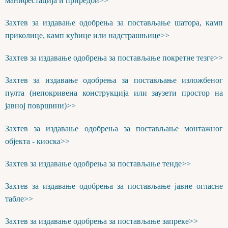
манифестација и приредби>>
Захтев за издавање одобрења за постављање шатора, камп
приколице, камп кућице или надстрашњице>>
Захтев за издавање одобрења за постављање покретне тезге>>
Захтев за издавање одобрења за постављање изложбеног
пулта (непокривена конструкција или заузети простор на
јавној површини)>>
Захтев за издавање одобрења за постављање монтажног
објекта - киоска>>
Захтев за издавање одобрења за постављање тенде>>
Захтев за издавање одобрења за постављање јавне огласне
табле>>
Захтев за издавање одобрења за постављање запреке>>