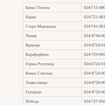
Бачка Топола
024/715-48
Бајша
024/721-00
Стара Моравица
024/741-00
Пачир
024/4744-0
Криваја
024/4724-0
Карађорђево
024/729-00
Горња Рогатица
024/4724-0
Бачки Соколац
024/4724-0
Томиславци
024/4728-0
Гунарош
024/4726-0
Победа
024/727-05