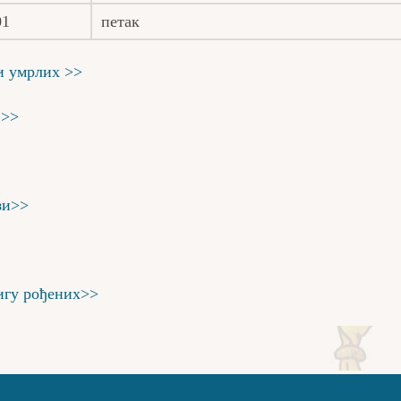
01
петак
и умрлих >>
 >>
зи>>
игу рођених>>