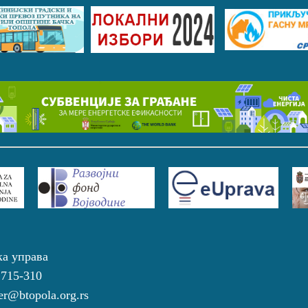
ка управа
 715-310
r@btopola.org.rs