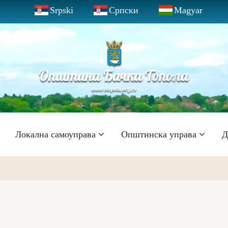
Srpski
Српски
Magyar
Локална самоуправа
Општинска управа
Д