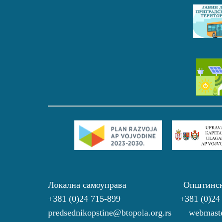
Локална самоуправа Општинс
+381 (0)24 715-899 +381 (0)24
predsednikopstine@btopola.org.rs webmaste