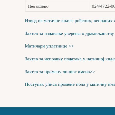
Његошево
024/4722-0
Извод из матичне књиге рођених, венчаних 
Захтев за издавање уверења о држављанству
Матичари уплатнице >>
Захтев за исправку података у натичној књи
Захтев за промену личног имена>>
Поступак уписа промене пола у матичну књ