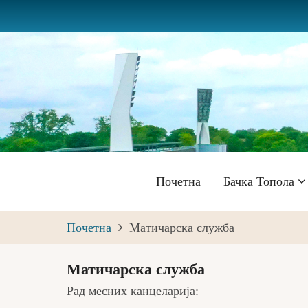
Skip
to
main
content
Главна
Почетна
Бачка Топола
навигација
Почетна
Матичарска служба
Матичарска служба
Рад месних канцеларија: