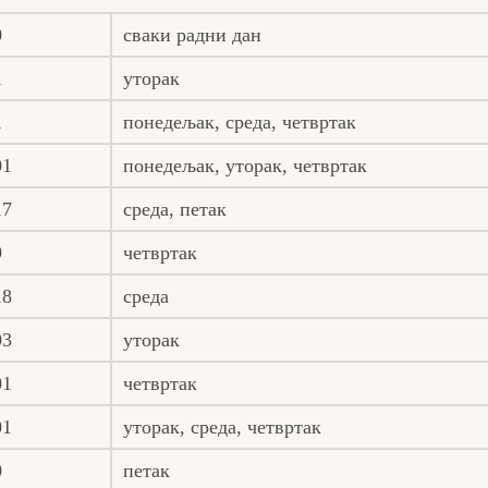
0
сваки радни дан
1
уторак
1
понедељак, среда, четвртак
01
понедељак, уторак, четвртак
17
среда, петак
9
четвртак
18
среда
03
уторак
01
четвртак
01
уторак, среда, четвртак
0
петак