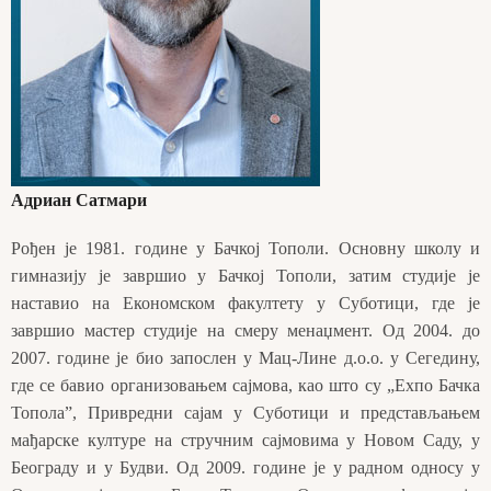
Адриан Сатмари
Рођен је 1981. године у Бачкој Тополи. Основну школу и
гимназију је завршио у Бачкој Тополи, затим студије је
наставио на Економском факултету у Суботици, где је
завршио мастер студије на смеру менаџмент. Од 2004. до
2007. године је био запослен у Мац-Лине д.о.о. у Сегедину,
где се бавио организовањем сајмова, као што су „Еxпо Бачка
Топола”, Привредни сајам у Суботици и представљањем
мађарске културе на стручним сајмовима у Новом Саду, у
Београду и у Будви. Од 2009. године је у радном односу у