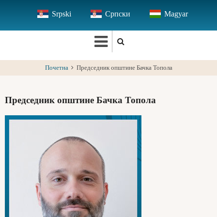
Skip
Srpski
Српски
Magyar
to
main
content
Почетна
Председник општине Бачка Топола
Председник општине Бачка Топола