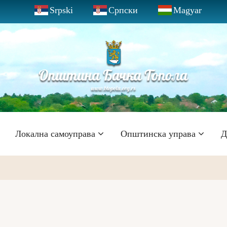
Srpski
Српски
Magyar
Локална самоуправа
Општинска управа
Д