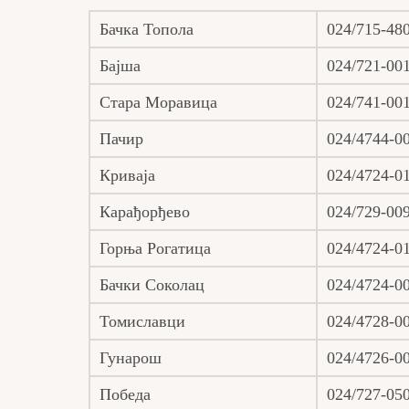
Бачка Топола
024/715-48
Бајша
024/721-00
Стара Моравица
024/741-00
Пачир
024/4744-0
Криваја
024/4724-0
Карађорђево
024/729-00
Горња Рогатица
024/4724-0
Бачки Соколац
024/4724-0
Томиславци
024/4728-0
Гунарош
024/4726-0
Победа
024/727-05