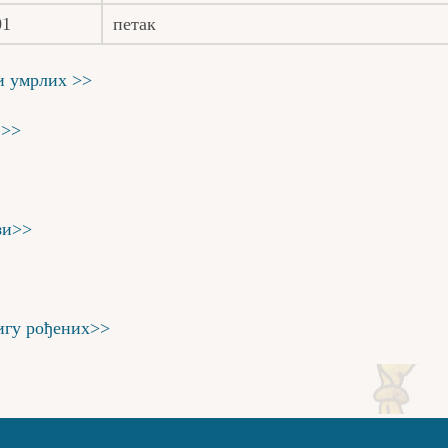
01
петак
и умрлих >>
 >>
зи>>
игу рођених>>