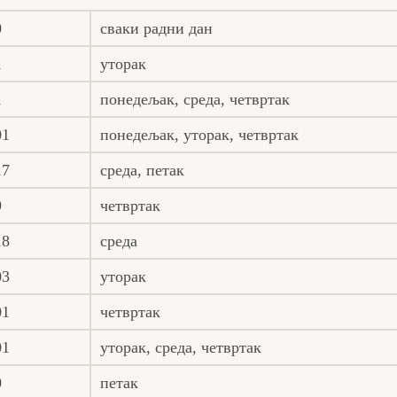
0
сваки радни дан
1
уторак
1
понедељак, среда, четвртак
01
понедељак, уторак, четвртак
17
среда, петак
9
четвртак
18
среда
03
уторак
01
четвртак
01
уторак, среда, четвртак
0
петак