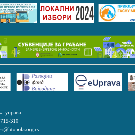
ка управа
 715-310
r@btopola.org.rs