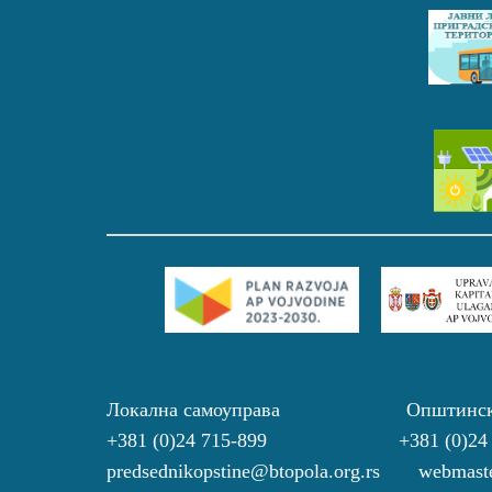
Локална самоуправа Општинс
+381 (0)24 715-899 +381 (0)24
predsednikopstine@btopola.org.rs webmaste