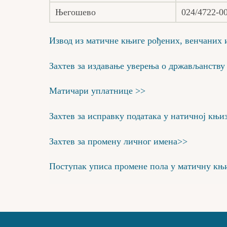
Његошево
024/4722-0
Извод из матичне књиге рођених, венчаних 
Захтев за издавање уверења о држављанству
Матичари уплатнице >>
Захтев за исправку података у натичној књи
Захтев за промену личног имена>>
Поступак уписа промене пола у матичну књ