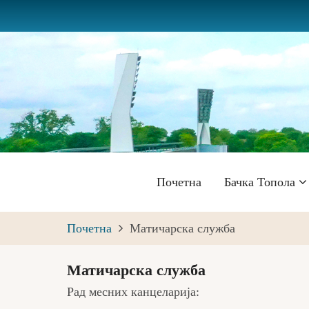
Skip
to
main
content
Главна
Почетна
Бачка Топола
навигација
Почетна
Матичарска служба
Матичарска служба
Рад месних канцеларија: