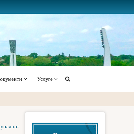
окументи
Услуге
унално-