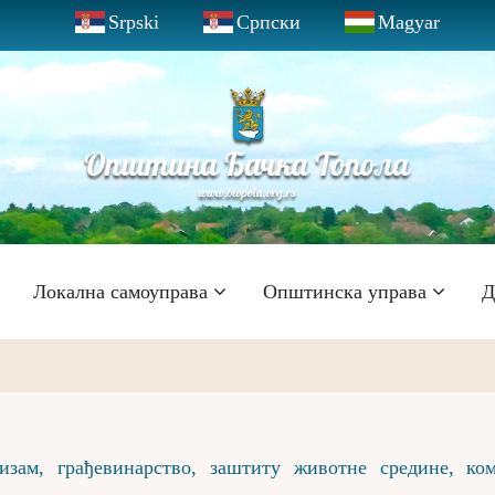
Srpski
Српски
Magyar
Локална самоуправа
Општинска управа
Д
зам, грађевинарство, заштиту животне средине, ком