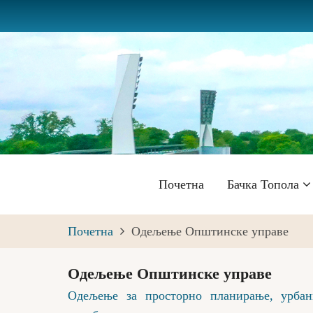
Skip
to
main
content
Главна
Почетна
Бачка Топола
навигација
Почетна
Одељење Општинске управе
Одељење Општинске управе
Одељење за просторно планирање, урбани