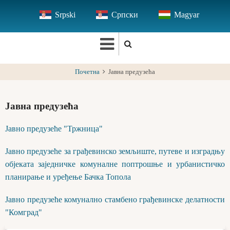
Skip
Srpski
Српски
Magyar
to
main
content
Почетна
Јавнa предузећa
Јавнa предузећa
Јавно предузеће "Тржница"
Јавно предузеће за грађевинско земљиште, путеве и изградњу
објеката заједничке комуналне поптрошње и урбанистичко
планирање и уређење Бачка Топола
Јавно предузеће комунално стамбено грађевинске делатности
"Комград"