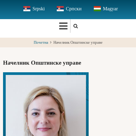
Skip
Srpski
Српски
Magyar
to
main
content
Почетна
Начелник Општинске управе
Начелник Општинске управе