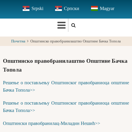
Skip
Srpski
Српски
Magyar
to
main
content
Почетна
Општинско правобранилаштво Општине Бачка Топола
Општинско правобранилаштво Општине Бачка
Топола
Решење о постављењу Општинског правобраниоца општине
Бачка Топола>>
Решење о постављењу Општинског правобраниоца општине
Бачка Топола>>
Општински правобранилац-Миладин Нешић>>