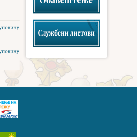
куповину
куповину