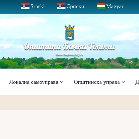
Srpski
Српски
Magyar
Локална самоуправа
Општинска управа
Д