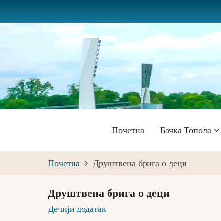
Skip
to
main
content
Главна
Почетна
Бачка Топола
навигација
Почетна
Друштвена брига о деци
Друштвена брига о деци
Дечији додатак