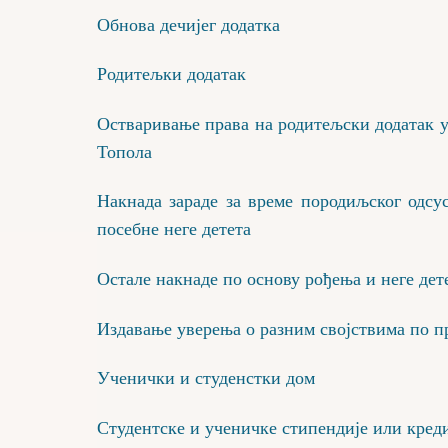
Обнова дечијег додатка
Родитељки додатак
Остваривање права на родитељски додатак у
Топола
Накнада зараде за време породиљског одсус
посебне неге детета
Остале накнаде по основу рођења и неге дете
Издавање уверења о разним својствима по п
Ученички и студенстки дом
Студентске и ученичке стипендије или кред