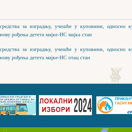
средства за изградњу, учешће у куповини, односно 
нову рођења детета мајке-НС мајка стан
средства за изградњу, учешће у куповини, односно 
нову рођења детета мајке-НС отац стан