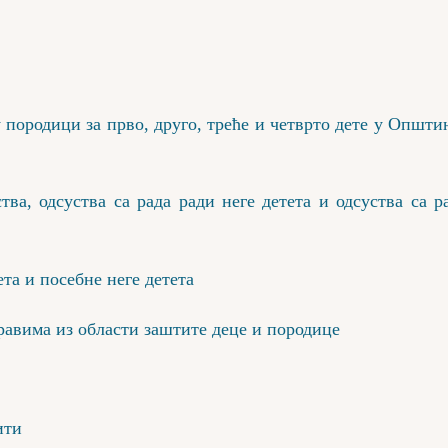
 породици за прво, друго, треће и четврто дете у Општи
тва, одсуства са рада ради неге детета и одсуства са р
та и посебне неге детета
равима из области заштите деце и породице
ити