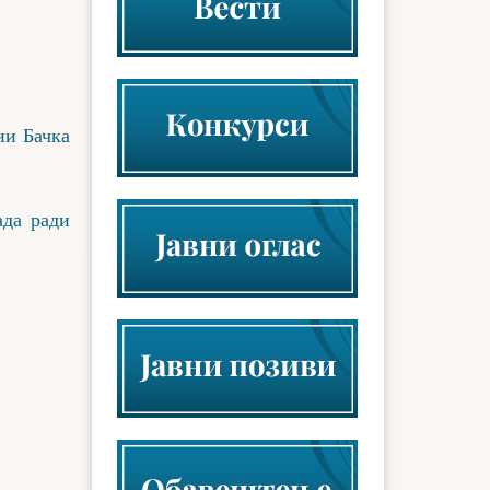
ни Бачка
ада ради