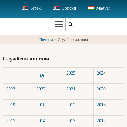
Skip
Srpski
Српски
Magyar
to
main
content
Почетна
Службени листови
Службени листови
2025
2024
2026
2023
2022
2021
2020
2019
2018
2017
2016
2015
2014
2013
2012