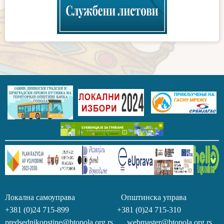
Локална самоуправа Општинска управа
+381 (0)24 715-899 +381 (0)24 715-310
predsednikopstine@btopola.org.rs webmaster@btopola.org.rs