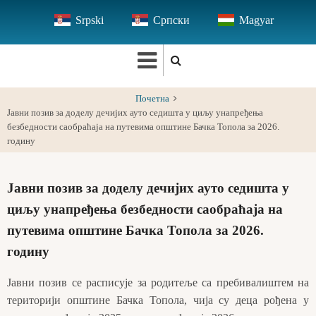
Skip
Srpski
Српски
Magyar
to
main
content
Почетна
Јавни позив за доделу дечијих ауто седишта у циљу унапређења
безбедности саобраћаја на путевима општине Бачка Топола за 2026.
годину
Јавни позив за доделу дечијих ауто седишта у
циљу унапређења безбедности саобраћаја на
путевима општине Бачка Топола за 2026.
годину
Јавни позив се расписује за родитеље са пребивалиштем на
територији општине Бачка Топола, чија су деца рођена у