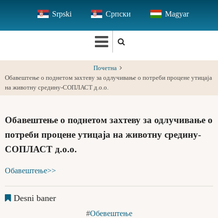
Skip
Srpski
Српски
Magyar
to
main
content
Почетна
Обавештење о поднетом захтеву за одлучивање о потреби процене утицаја
на животну средину-СОПЛАСТ д.о.о.
Обавештење о поднетом захтеву за одлучивање о
потреби процене утицаја на животну средину-
СОПЛАСТ д.о.о.
Обавештење>>
Desni baner
Обевештење