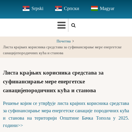
Skip
Srpski
Српски
Magyar
to
main
content
Почетна
Листа крајњих корисника средстава за суфинансирање мере енергетске
санацијепородичних кућа и станова
Листа крајњих корисника средстава за
суфинансирање мере енергетске
санацијепородичних кућа и станова
Решење којим се утврђује листа крајних корисника средстава
за суфинансирање мера енергетске санације породичних кућа
и станова на територији Општине Бачка Топола у 2025.
години>>