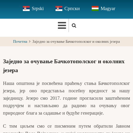
Skip
Srpski
Српски
Magyar
to
main
content
Почетна
Заједно за очување Бачкотополског и околних језера
Заједно за очување Бачкотополског и околних
језера
Наша општина је посвећена праћењу стања Бачкотополског
језера, јер оно представља посебну вредност за нашу
заједницу. Језеро смо 2017. године прогласили заштићеним
подручјем и настављамо да радимо на очувању овог
природног блага за садашње и будуће генерације.
С тим циљем смо се писменим путем обратили Јавном