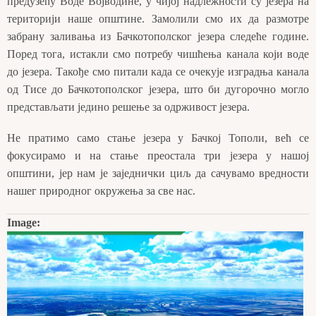
предузећу Воде Војводине, у чијој надлежности су језера на
територији наше општине. Замолили смо их да размотре
забрану заливања из Бачкотополског језера следеће године.
Поред тога, истакли смо потребу чишћења канала који воде
до језера. Такође смо питали када се очекује изградња канала
од Тисе до Бачкотополског језера, што би дугорочно могло
представљати једино решење за одрживост језера.
Не пратимо само стање језера у Бачкој Тополи, већ се
фокусирамо и на стање преостала три језера у нашој
општини, јер нам је заједнички циљ да сачувамо вредности
нашег природног окружења за све нас.
Image