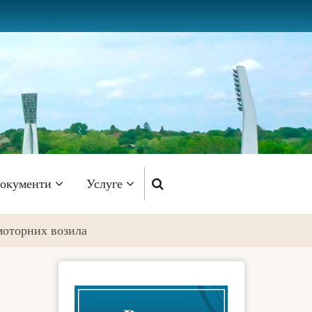
окументи
Услуге
моторних возила