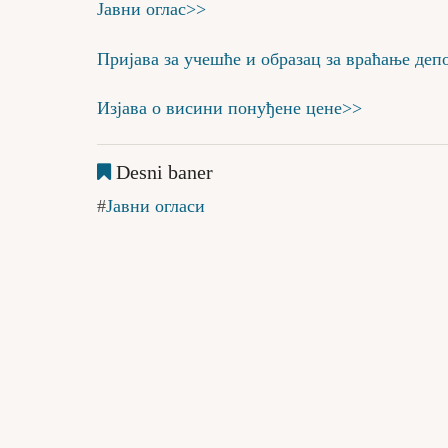
Јавни оглас>>
Пријава за учешће и образац за враћање деп
Изјава о висини понуђене цене>>
Desni baner
Јавни огласи