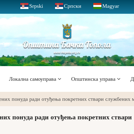
Srpski
Српски
Magyar
Локална самоуправа
Општинска управа
Д
ених понуда ради отуђења покретних ствари службених 
них понуда ради отуђења покретних ствари