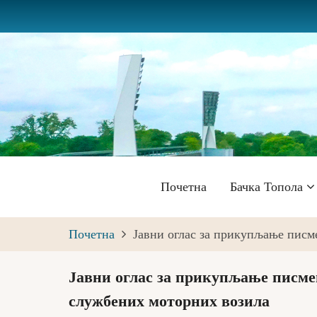
Skip
to
main
content
Главна
Почетна
Бачка Топола
навигација
Почетна
Јавни оглас за прикупљање писм
Јавни оглас за прикупљање писме
службених моторних возила