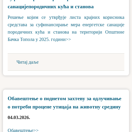
санацијепородичних кућа и станова
Решење којим се утврђује листа крајних корисника
средстава за суфинансирање мера енергетске санације
породичних кућа и станова на територији Општине
Бачка Топола у 2025. години>>
Читај даље
Обавештење о поднетом захтеву за одлучивање
о потреби процене утицаја на животну средину
04.03.2026.
Обавештење>>