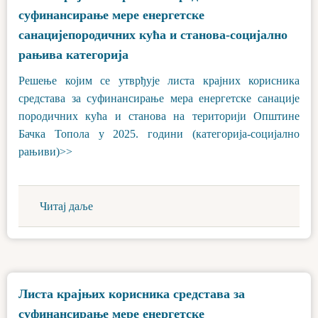
суфинансирање мере енергетске
санацијепородичних кућа и станова-социјално
рањива категорија
Решење којим се утврђује листа крајних корисника
средстава за суфинансирање мера енергетске санације
породичних кућа и станова на територији Општине
Бачка Топола у 2025. години (категорија-социјално
рањиви)>>
Читај даље
Листа крајњих корисника средстава за
суфинансирање мере енергетске