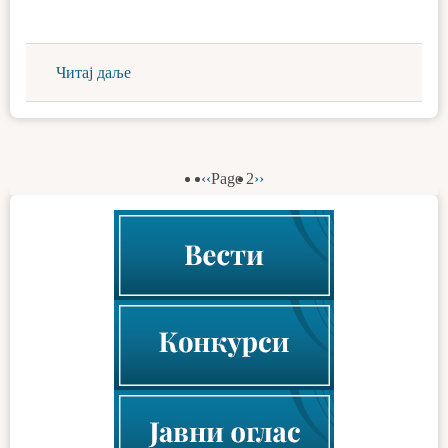
Читај даље
Previous
‹‹
Page 2
Next
››
Pagination
page
page