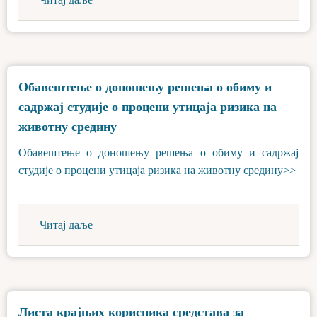
Обавештење о доношењу решења о обиму и
садржај студије о процени утицаја ризика на
животну средину
Обавештење о доношењу решења о обиму и садржај
студије о процени утицаја ризика на животну средину>>
Читај даље
Листа крајњих корисника средстава за