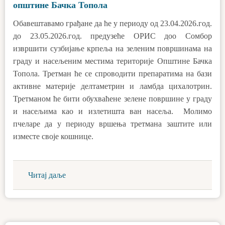
општине Бачка Топола
Обавештавамо грађане да ће у периоду од 23.04.2026.год.
до 23.05.2026.год. предузеће ОРИС доо Сомбор
извршити сузбијање крпеља на зеленим површинама на
граду и насељеним местима територије Општине Бачка
Топола. Третман ће се спроводити препаратима на бази
активне материје делтаметрин и ламбда цихалотрин.
Третманом ће бити обухваћене зелене површине у граду
и насељима као и излетишта ван насеља. Молимо
пчеларе да у периоду вршења третмана заштите или
изместе своје кошнице.
Читај даље