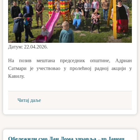
Датум: 22.04.2026.
На позив мештана председник општине, Адриан
Сатмари је учествовао у пролећној радној акцији у
Кавилу.
Читај даље
Обележили смо Дан Дома здравља „др Јанош