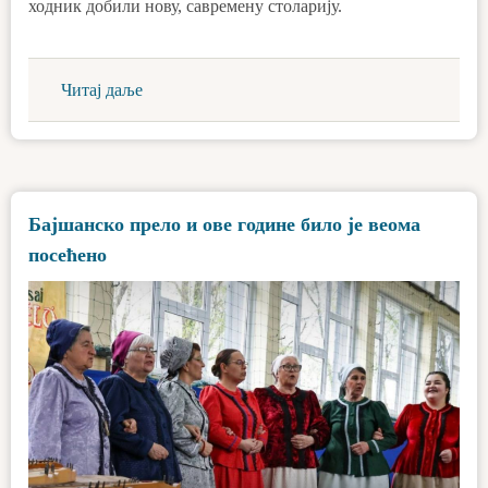
ходник добили нову, савремену столарију.
Читај даље
Бајшанско прело и ове године било је веома
посећено