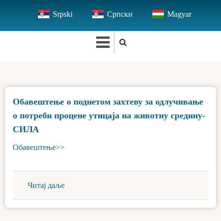
Skip
Srpski
Српски
Magyar
to
main
content
Обавештење о поднетом захтеву за одлучивање
о потреби процене утицаја на животну средину-
СИЛА
Обавештење>>
Читај даље