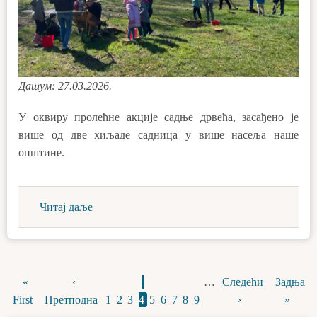
Датум: 27.03.2026.
У оквиру пролећне акције садње дрвећа, засађено је
више од две хиљаде садница у више насеља наше
општине.
Читај даље
First
«
Previous
‹
Page
Page
Page
Current
Page
Page
Page
Page
Page
…
Next
Следећи
Last
Задња
Pagination
First
page
Претподна
page
1
2
3
4
page
5
6
7
8
9
page
›
page
»