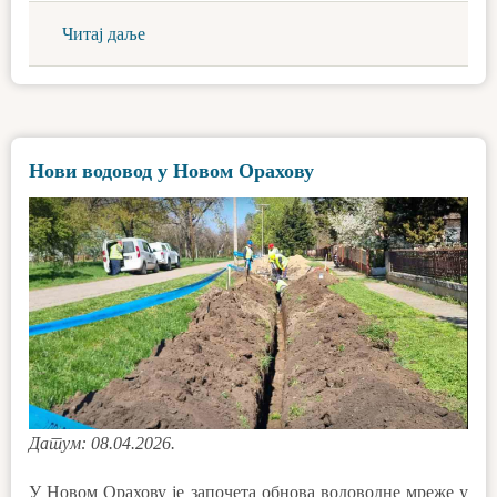
Читај даље
Нови водовод у Новом Орахову
Датум: 08.04.2026.
У Новом Орахову је започета обнова водоводне мреже у