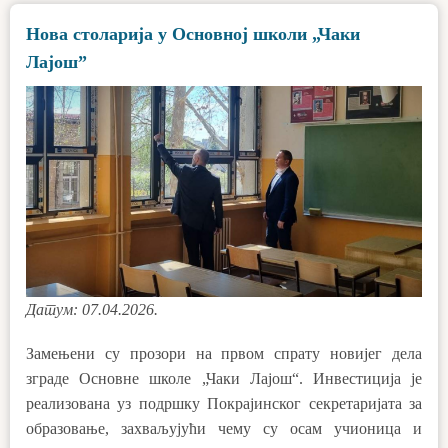
Нова столарија у Основној школи „Чаки
Лајош”
Датум: 07.04.2026.
Замењени су прозори на првом спрату новијег дела
зграде Основне школе „Чаки Лајош“. Инвестиција је
реализована уз подршку Покрајинског секретаријата за
образовање, захваљујући чему су осам учионица и