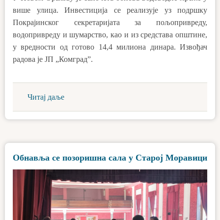
више улица. Инвестиција се реализује уз подршку
Покрајинског секретаријата за пољопривреду,
водопривреду и шумарство, као и из средстава општине,
у вредности од готово 14,4 милиона динара. Извођач
радова је ЈП „Комград”.
Читај даље
Обнавља се позоришна сала у Старој Моравици