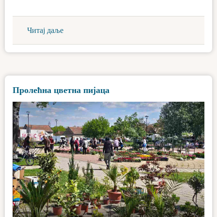
Читај даље
Пролећна цветна пијаца