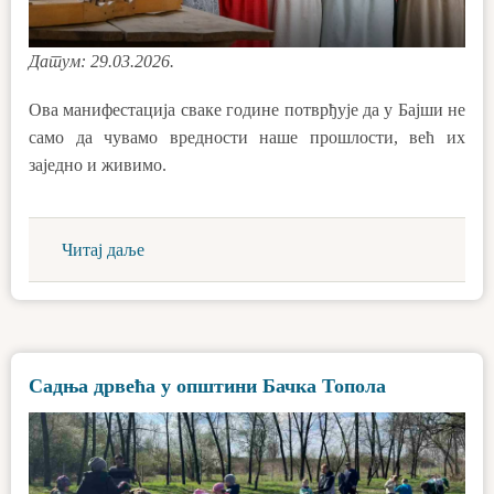
Датум: 29.03.2026.
Ова манифестација сваке године потврђује да у Бајши не
само да чувамо вредности наше прошлости, већ их
заједно и живимо.
Читај даље
Садња дрвећа у општини Бачка Топола