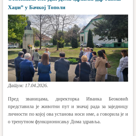
Хаџи” у Бачкој Тополи
Датум: 17.04.2026.
Пред званицама, директорка Иванка Беоковић
представила је животни пут и значај рада за заједницу
личности по којој ова установа носи име, а говорила је и
о тренутном функционисању Дома здравља.