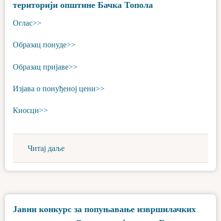
територији општине Бачка Топола
Оглас>>
Образац понуде>>
Образац пријаве>>
Изјава о понуђеној цени>>
Киосци>>
Читај даље
Јавни конкурс за попуњавање извршилачких