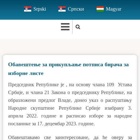
Skip
Srpski
Српски
Magyar
to
main
content
Обавештење за прикупљање потписа бирача за
изборне листе
Председник Републике је , на основу члана 109 Устава
Србије, и члана 21 Закона о председнику Републике, на
образложени предлог Владе, донeo указ о распуштању
Народне скупштине Републике Србије изабрану 3.
априла 2022. године и расписао изборе за народне
посланике за 17. децембар 2023. године.
Обавештавамо све заинтересоване, да ће оверу за