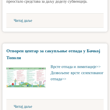
преостало средстава за даљу доделу субвенција.
Читај даље
Отворен центар за сакупљање отпада у Бачкој
Тополи
Врсте отпада и лимитације>>
Дозвољене врсте селектованог
отпада>>
Читај даље