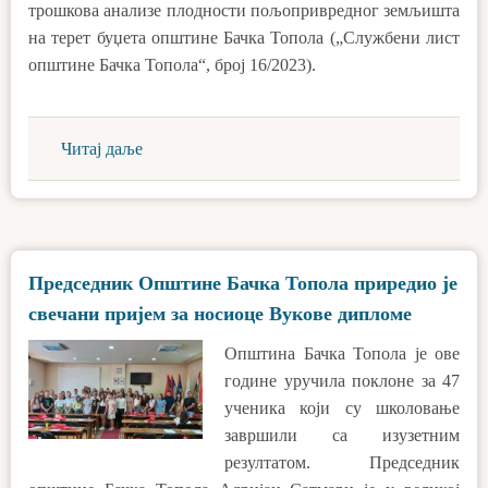
трошкова анализе плодности пољопривредног земљишта
на терет буџета општине Бачка Топола („Службени лист
општине Бачка Топола“, број 16/2023).
Читај даље
Председник Општине Бачка Топола приредио је
свечани пријем за носиоце Вукове дипломе
Општина Бачка Топола је ове
године уручила поклоне за 47
ученика који су школовање
завршили са изузетним
резултатом. Председник