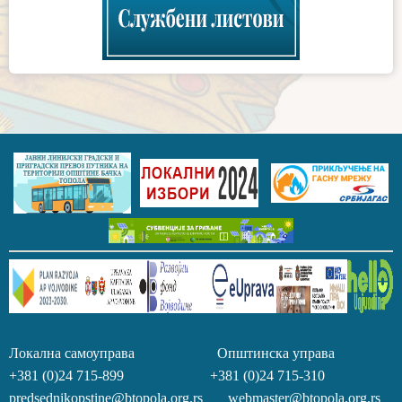
Локална самоуправа Општинска управа
+381 (0)24 715-899 +381 (0)24 715-310
predsednikopstine@btopola.org.rs webmaster@btopola.org.rs