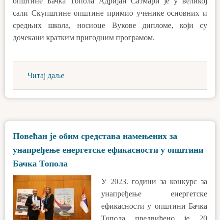
општине Бачка Топола Адријан Сатмари је у великој
сали Скупштине општине примио ученике основних и
средњих школа, носиоце Вукове дипломе, који су
дочекани кратким пригодним програмом.
Читај даље
Повећан је обим средстава намењених за
унапређење енергетске ефикасности у општини
Бачка Топола
У 2023. години за конкурс за
унапређење енергетске
ефикасности у општини Бачка
Топола предвиђено је 20