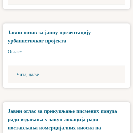
Јавни позив за јавну презентацију
урбанистичког пројекта
Оглас»
Читај даље
Јавни оглас за прикупљање писмених понуда
ради издавања у закуп локација ради
постављања комерцијалних киоска на