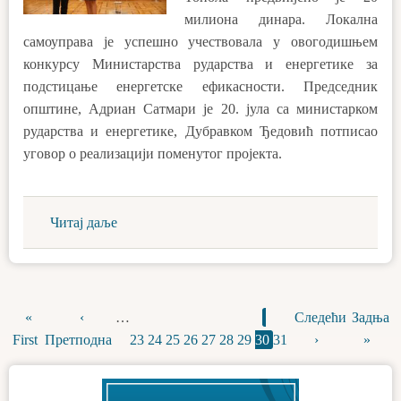
милиона динара. Локална
самоуправа је успешно учествовала у овогодишњем
конкурсу Министарства рударства и енергетике за
подстицање енергетске ефикасности. Председник
општине, Адриан Сатмари је 20. јула са министарком
рударства и енергетике, Дубравком Ђедовић потписао
уговор о реализацији поменутог пројекта.
Читај даље
First
«
Previous
‹
…
Page
Page
Page
Page
Page
Page
Page
Current
Page
Next
Следећи
Last
Задња
Pagination
First
page
Претподна
page
23
24
25
26
27
28
29
30
page
31
page
›
page
»