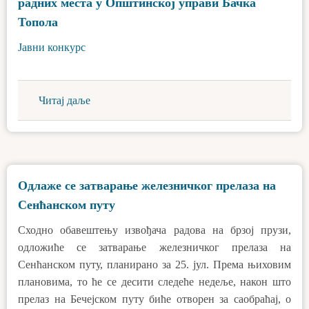
радних места у Општинској управи Бачка
Топола
Јавни конкурс
Читај даље
Одлаже се затварање железничког прелаза на
Сенћанском путу
Сходно обавештењу извођача радова на брзој прузи,
одложиће се затварање железничког прелаза на
Сенћанском путу, планирано за 25. јул. Према њиховим
плановима, то ће се десити следеће недеље, након што
прелаз на Бечејском путу биће отворен за саобраћај, о