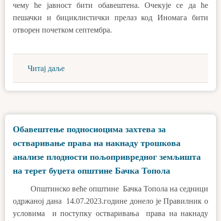
чему ће јавност бити обавештена. Очекује се да ће
пешачки и бициклистички прелаз код Иномага бити
отворен почетком септембра.
Читај даље
Обавештење подносиоцима захтева за
остваривање права на накнаду трошкова
анализе плодности пољопривредног земљишта
на терет буџета општине Бачка Топола
Општинско веће општине Бачка Топола на седници
одржаној дана 14.07.2023.године донело је Правилник о
условима и поступку остваривања права на накнаду