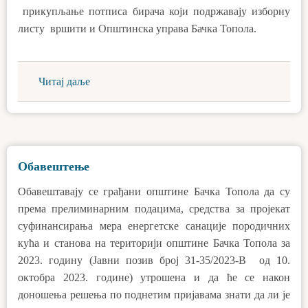
прикупљање потписа бирача који подржавају изборну
листу вршити и Општинска управа Бачка Топола.
Читај даље
Обавештење
Обавештавају се грађани општине Бачка Топола да су
према прелиминарним подацима, средства за пројекат
суфинансирања мера енергетске санације породичних
кућа и станова на територији општине Бачка Топола за
2023. годину (Јавни позив број 31-35/2023-В од 10.
октобра 2023. године) утрошена и да ће се након
доношења решења по поднетим пријавама знати да ли је