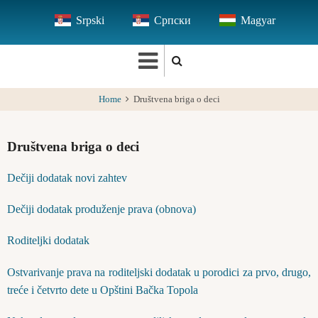
Skip
Srpski
Српски
Magyar
to
main
content
Home
Društvena briga o deci
Društvena briga o deci
Dečiji dodatak novi zahtev
Dečiji dodatak produženje prava (obnova)
Roditeljki dodatak
Ostvarivanje prava na roditeljski dodatak u porodici za prvo, drugo,
treće i četvrto dete u Opštini Bačka Topola