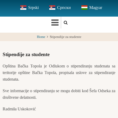
Skip
Srpski
Српски
Magyar
to
main
content
Home
Stipendije za studente
Stipendije za studente
Opština Bačka Topola je Odlukom o stipendiranju studenata sa
teritorije opštine Bačka Topola, propisala uslove za stipendiranje
studenata.
Sve informacije o stipendiranju se mogu dobiti kod Šefa Odseka za
društvene delatnosti.
Radmila Uskoković