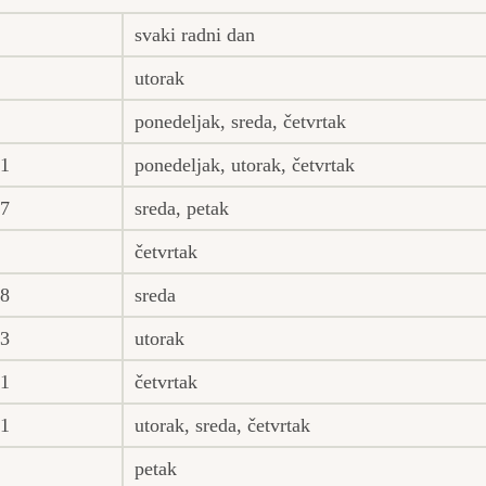
svaki radni dan
utorak
ponedeljak, sreda, četvrtak
01
ponedeljak, utorak, četvrtak
17
sreda, petak
četvrtak
18
sreda
03
utorak
01
četvrtak
01
utorak, sreda, četvrtak
petak