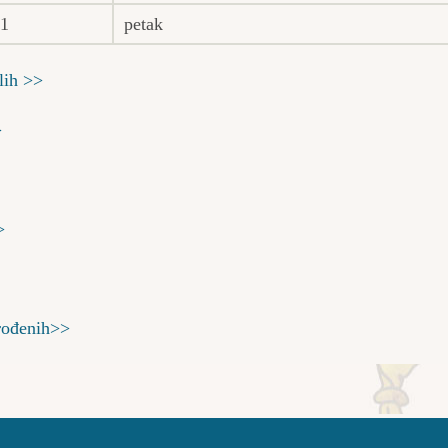
01
petak
lih >>
>
>
rođenih>>