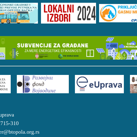
a uprava
4 715-310
r@btopola.org.rs