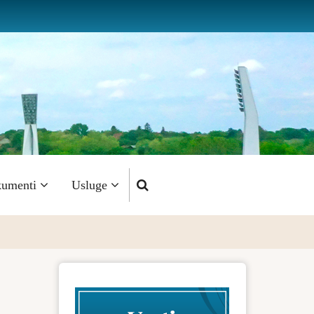
umenti
Usluge