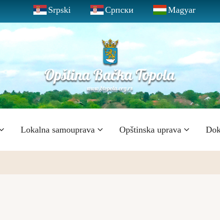
Srpski
Српски
Magyar
Lokalna samouprava
Opštinska uprava
Dok