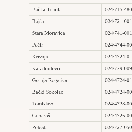
Bačka Topola
024/715-480
Bajša
024/721-001
Stara Moravica
024/741-001
Pačir
024/4744-0
Krivaja
024/4724-0
Karađorđevo
024/729-009
Gornja Rogatica
024/4724-0
Bački Sokolac
024/4724-0
Tomislavci
024/4728-0
Gunaroš
024/4726-0
Pobeda
024/727-050