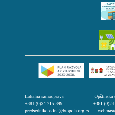
Lokalna samouprava Opštinsk
+381 (0)24 715-899 +381 (0)2
predsednikopstine@btopola.org.rs webmaste