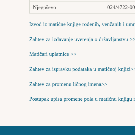
Njegoševo
024/4722-0
Izvod iz matične knjige rođenih, venčanih i umr
Zahtev za izdavanje uverenja o državljanstvu >
Matičari uplatnice >>
Zahtev za ispravku podataka u matičnoj knjizi>
Zahtev za promenu ličnog imena>>
Postupak upisa promene pola u matičnu knjigu 