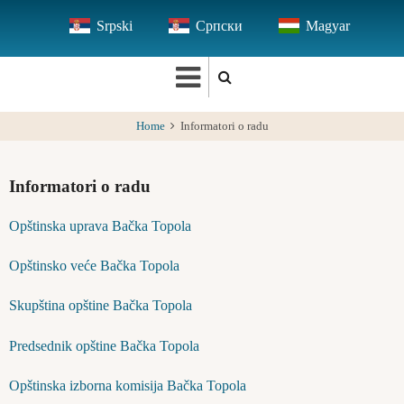
Skip
Srpski
Српски
Magyar
to
main
content
Home
Informatori o radu
Informatori o radu
Opštinska uprava Bačka Topola
Opštinsko veće Bačka Topola
Skupština opštine Bačka Topola
Predsednik opštine Bačka Topola
Opštinska izborna komisija Bačka Topola