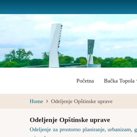
Skip
to
main
content
Main
Početna
Bačka Topola
navigation
Home
Odeljenje Opštinske uprave
Odeljenje Opštinske uprave
Odeljenje za prostorno planiranje, urbanizam, 