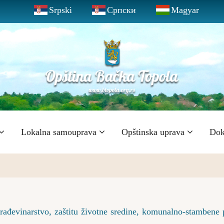
Srpski
Српски
Magyar
Lokalna samouprava
Opštinska uprava
Dok
građevinarstvo, zaštitu životne sredine, komunalno-stambene 