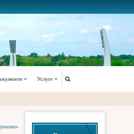
окументи
Услуге
унално-