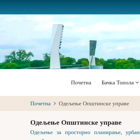
Skip
to
main
content
Главна
Почетна
Бачка Топола
навигација
Почетна
Одељење Општинске управе
Одељење Општинске управе
Одељење за просторно планирање, урбани