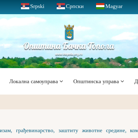
Srpski
Српски
Magyar
Локална самоуправа
Општинска управа
Д
зам, грађевинарство, заштиту животне средине, ком