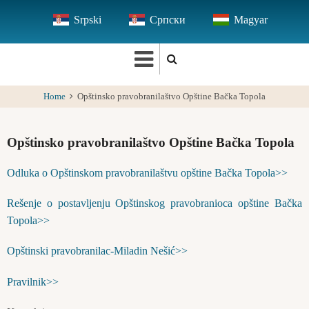
Skip
Srpski
Српски
Magyar
to
main
content
Home
Opštinsko pravobranilaštvo Opštine Bačka Topola
Opštinsko pravobranilaštvo Opštine Bačka Topola
Odluka o Opštinskom pravobranilaštvu opštine Bačka Topola>>
Rešenje o postavljenju Opštinskog pravobranioca opštine Bačka
Topola>>
Opštinski pravobranilac-Miladin Nešić>>
Pravilnik>>