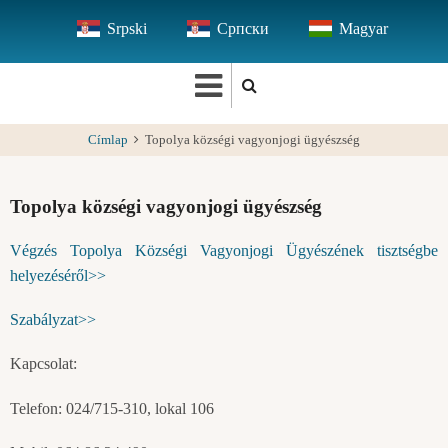
Ugrás
Srpski
Српски
Magyar
a
tartalomra
Címlap
Topolya községi vagyonjogi ügyészség
Topolya községi vagyonjogi ügyészség
Végzés Topolya Községi Vagyonjogi Ügyészének tisztségbe
helyezéséről>>
Szabályzat>>
Kapcsolat:
Telefon: 024/715-310, lokal 106