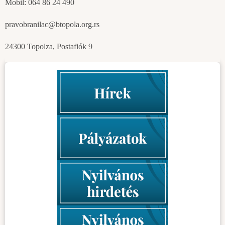
Mobil: 064 86 24 490
pravobranilac@btopola.org.rs
24300 Topolza, Postafiók 9