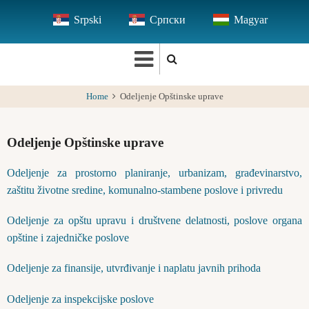
Skip
Srpski
Српски
Magyar
to
main
content
Home
Odeljenje Opštinske uprave
Odeljenje Opštinske uprave
Odeljenje za prostorno planiranje, urbanizam, građevinarstvo,
zaštitu životne sredine, komunalno-stambene poslove i privredu
Odeljenje za opštu upravu i društvene delatnosti, poslove organa
opštine i zajedničke poslove
Odeljenje za finansije, utvrđivanje i naplatu javnih prihoda
Odeljenje za inspekcijske poslove