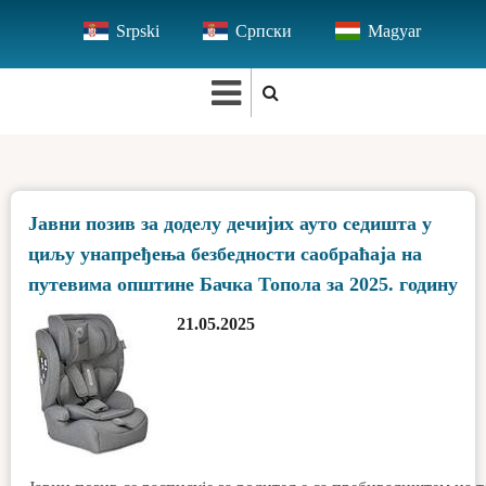
Skip
Srpski
Српски
Magyar
to
main
content
Јавни позив за доделу дечијих ауто седишта у
циљу унапређења безбедности саобраћаја на
путевима општине Бачка Топола за 2025. годину
21.05.2025