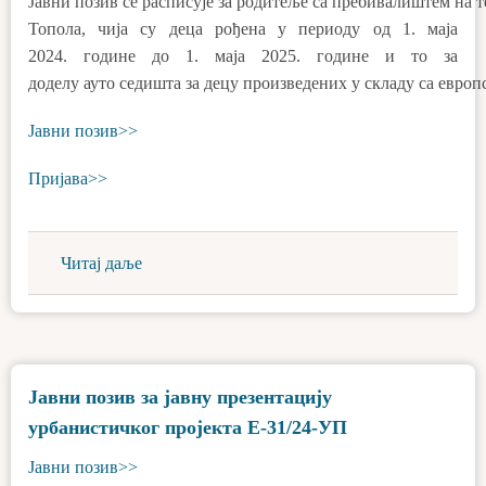
Јавни позив се расписује за родитеље са пребивалиштем на 
Топола, чија су деца рођена у периоду од 1. маја
2024. године до 1. маја 2025. године и то за
доделу ауто седишта за децу произведених у складу са евро
Јавни позив>>
Пријава>>
Читај даље
Јавни позив за јавну презентацију
урбанистичког пројекта Е-31/24-УП
Јавни позив>>