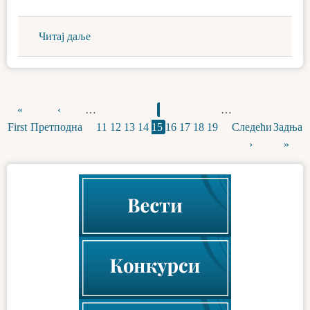
Читај даље
First
«
Previous
‹
…
Page
Page
Page
Page
Current
Page
Page
Page
Page
…
Next
Last
Pagination
First
page
Претподна
page
11
12
13
14
15
page
16
17
18
19
Следећи
page
Задња
page
›
»