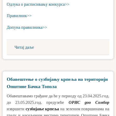
Одлука о расписивању конкурса>>
Правилник>>
Допуна правилника>>
Читај даље
Обавештење о сузбијању крпеља на територији
Општине Бачка Топола
Обавештавамо грађане да ће у периоду од 23.04.2025.год.
до 23.05.2025.год. предузеће
ОРИС доо Сомбор
извршити
сузбијање крпеља
на зеленим површинама на
граду и насељеним местима територије Општине Бачка