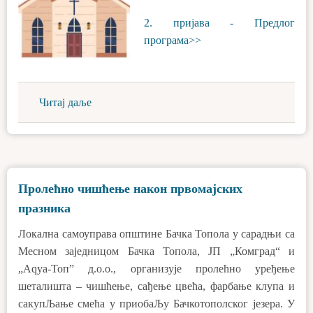
2. пријава - Предлог
програма>>
Читај даље
Пролећно чишћење након првомајских
празника
Локална самоуправа општине Бачка Топола у сарадњи са
Месном заједницом Бачка Топола, ЈП „Комград“ и
„Аqуа-Топ” д.о.о., организује пролећно уређење
шеталишта – чишћење, сађење цвећа, фарбање клупа и
сакупЉање смећа у приобаЉу Бачкотополског језера. У