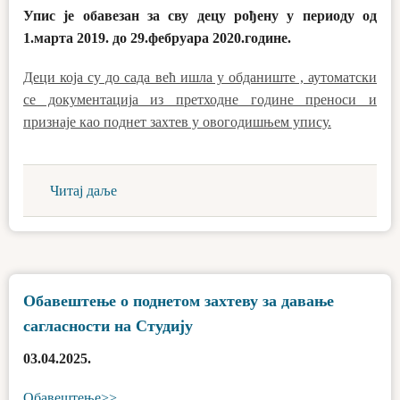
Упис је обавезан за сву децу рођену у периоду од
1.марта 2019. до 29.фебруара 2020.године.
Деци која су до сада већ ишла у обданиште , аутоматски
се документација из претходне године преноси и
признаје као поднет захтев у овогодишњем упису.
Читај даље
Обавештење о поднетом захтеву за давање
сагласности на Студију
03.04.2025.
Обавештење>>