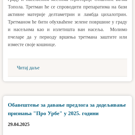
Топола. Третман ће се спроводити препаратима на бази
активне материје делтаметрин и ламбда цихалотрин.
Третманом ће бити обухваћене зелене површине у граду
и насељима као и излетишта ван насеља. Молимо
пчеларе да у периоду вршења третмана заштите или
изместе своје кошнице.
Читај даље
Обавештење за давање предлога за додељивање
признања "Про Урбе" у 2025. години
29.04.2025