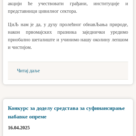
акцији ће учествовати грађани, институције и
представници цивилног сектора.
ЦиЉ нам је да, у духу пролећног обнавЉања природе,
након првомајских празника заједнички уредимо
приобално шеталиште и учинимо нашу околину лепшом
и чистијом.
Читај даље
Конкурс за доделу средстава за суфинансирање
набавке опреме
16.04.2025