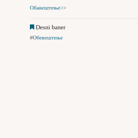
Обавештење>>
Desni baner
Обевештење