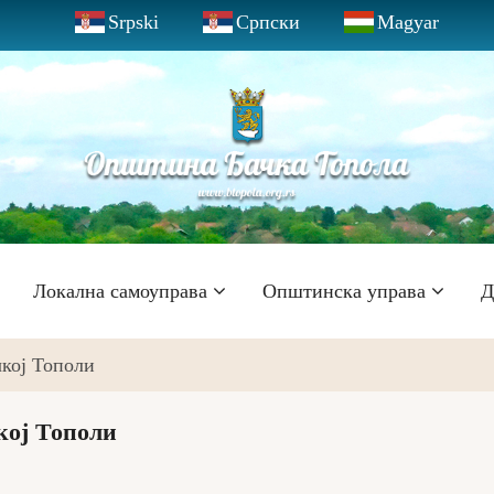
Srpski
Српски
Magyar
Локална самоуправа
Општинска управа
Д
чкој Тополи
кој Тополи