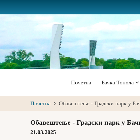
Skip
to
main
content
Главна
Почетна
Бачка Топола
навигација
Почетна
Обавештење - Градски парк у Ба
Обавештење - Градски парк у Бач
21.03.2025