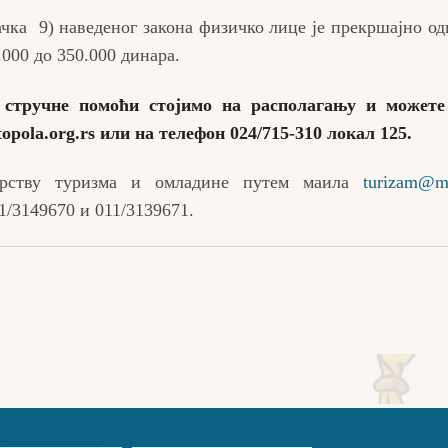
ачка 9) наведеног закона физичко лице је прекршајно од
.000 до 350.000 динара.
 стручне помоћи стојимо на располагању и можете
topola.org.rs
или на телефон 024/715-310 локал 125.
арству туризма и омладине путем маила
turizam@mt
1/3149670 и 011/3139671.