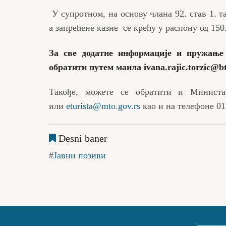
У супротном, на основу члана 92. став 1. т
а запрећене казне се крећу у распону од 150
За све додатне информације и пружање
обратити путем маила
ivana.rajic.torzic@b
Такође, можете се обратити и Минист
или
eturista@mto.gov.rs
као и на телефоне 01
Desni baner
Јавни позиви