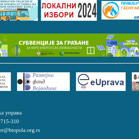
ка управа
 715-310
r@btopola.org.rs