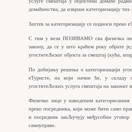
услуге смештаја у објектима домаће радин
домаћинства, да изврши категоризацију тих 
Захтев за категоризацију се подноси преко е
С тим у вези ПОЗИВАМО сва физичка лица
закону, да се у што краћем року обрате је
угоститеЉског објекта за смештај (кућа, апа
По добијању решења о категоризацији уго
еТуристе, на који начин ће, у складу
угоститеЉских услуга смештаја на законит 
Физичко лице у наведеним категорисаним 
преко посредника, који може бити само пра
и посредник закЉучују међусобни уговор 
самоуправе.