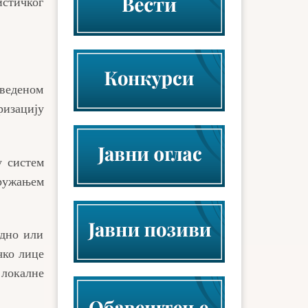
истичког
веденом
ризацију
у систем
ружањем
едно или
чко лице
 локалне