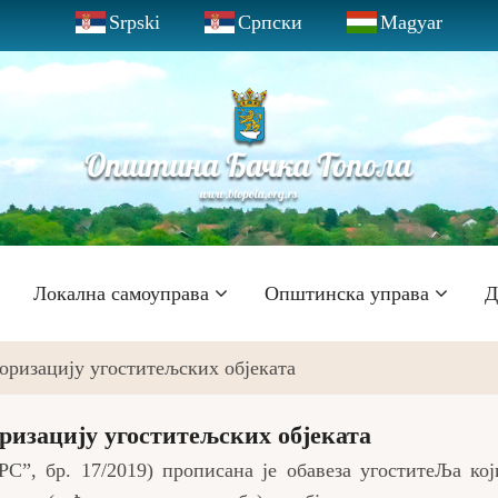
Srpski
Српски
Magyar
Локална самоуправа
Општинска управа
Д
оризацију угоститељских објеката
ризацију угоститељских објеката
Сˮ, бр. 17/2019) прописана је обавеза угоститеЉа ко