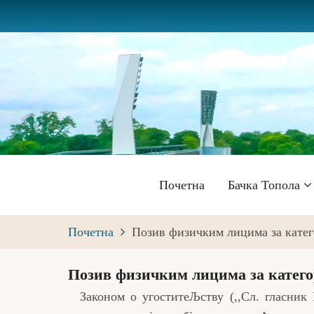
Skip
to
main
content
Главна
Почетна
Бачка Топола
навигација
Почетна
Позив физичким лицима за катег
Позив физичким лицима за катего
Законом о угоститеЉству (,,Сл. гласник Р