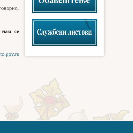
говорно,
 нам се
o.gov.rs