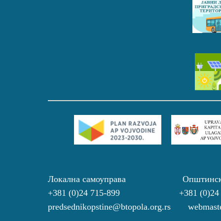
Локална самоуправа Општинс
+381 (0)24 715-899 +381 (0)24
predsednikopstine@btopola.org.rs webmaste