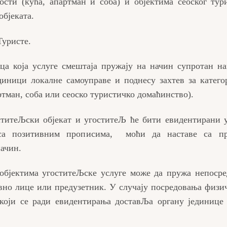
ости (кућа, апартман и соба) и објектима сеоског тур
објеката.
Туристе.
 која услуге смештаја пружају на начин супротан на
диници локалне самоуправе и поднесу захтев за катего
ртман, соба или сеоско туристичко домаћинство).
ститеЉски објекат и угоститеЉ ће бити евидентирани 
 са позитивним прописима, моћи да наставе са п
начин.
објектима угоститеЉске услуге може да пружа непоср
вно лице или предузетник. У случају посредовања физи
који се ради евидентирања доставЉа органу јединице