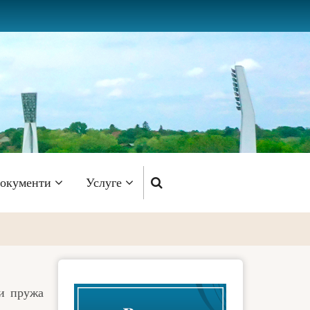
окументи
Услуге
ји пружа