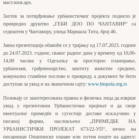
маст.инж.арх.
Захтев за потврђивање урбанистичког пројекта поднело је
привредно друштво „ГЕБИ ДОО ПО ЧАНТАВИР“ са
седиштем у Чантавиру, улица Маршала Тита, број 46.
Јавна презентација обавиће се у трајању од 17.07.2023. године
до 24.07.2023. године, сваког радног дана у времену од 10,00-
14,00 часова у Одељењу за просторно планирање,
урбанизам, грађевинарство, заштиту животне средине,
комунално стамбене послове и привреду, а документ ће бити
доступан за увид и на званичном сајту:
www.btopola.org.rs
Позивају се заинтересована правна и физичка лица да изврше
увид у презентовни Урбанистички пројекат и да своје
евентуалне примедбе и сугестије доставе искључиво у
писаној форми, насловљено „ПРИМЕДБЕ НА
УРБАНИСТИЧКИ ПРОЈЕКАТ 673/22-УП“, лично на
писарници Општинске управе или путем поште на адресу: