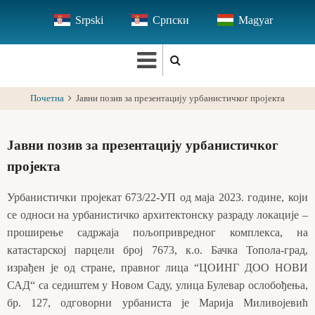
Skip
Srpski
Српски
Magyar
to
main
content
Почетна
Јавни позив за презентацију урбанистичког пројекта
Јавни позив за презентацију урбанистичког
пројекта
Урбанистички пројекат 673/22-УП од маја 2023. године, који
се односи на урбанистичко архитектонску разраду локације –
проширење садржаја пољопривредног комплекса, на
катастарској парцели број 7673, к.о. Бачка Топола-град,
израђен је од стране, правног лица “ЦОИНГ ДОО НОВИ
САД“ са седиштем у Новом Саду, улица Булевар ослобођења,
бр. 127, одговорни урбаниста је Марија Миливојевић