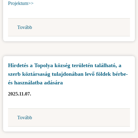
Projektum>>
Tovább
(Nyilvános
felhívás
városrendezési
projekt
nyilvános
Hirdetés a Topolya község területén található, a
bemutatására
szerb köztársaság tulajdonában levő földek bérbe-
-
1015,1016
és használatba adására
és
2025.11.07.
7690
Topolya
KK)
Tovább
(Hirdetés
a
Topolya