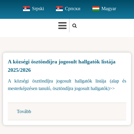
Ugrás
Srpski
Српски
Magyar
a
tartalomra
A községi ösztöndíjra jogosult hallgatók listája
2025/2026
A községi ösztöndíjra jogosult hallgatók listája (alap és
mesterképzésen tanuló, ösztöndíjra jogosult hallgatók)>>
Tovább
(A
községi
ösztöndíjra
jogosult