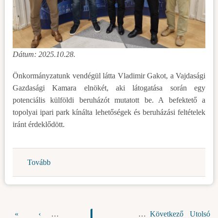
Dátum: 2025.10.28.
Önkormányzatunk vendégül látta Vladimir Gakot, a Vajdasági
Gazdasági Kamara elnökét, aki látogatása során egy
potenciális külföldi beruházót mutatott be. A befektető a
topolyai ipari park kínálta lehetőségek és beruházási feltételek
iránt érdeklődött.
Tovább
(Potenciális
külföldi
befektető
Topolyán)
Első
«
Előző
‹
…
Oldal
Oldal
Oldal
Oldal
Jelenlegi
Oldal
Oldal
Oldal
Oldal
…
Következő
Következő
Utolsó
Utolsó
Oldalszámozás