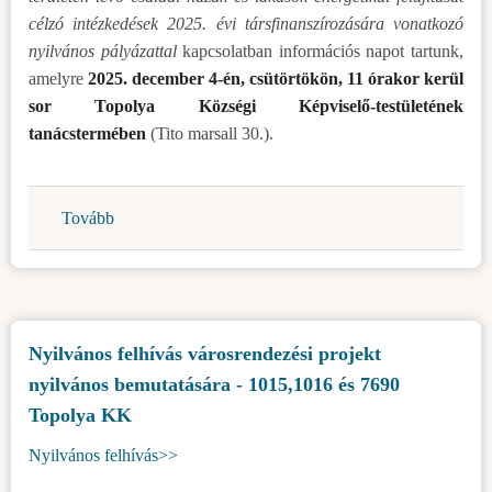
szóló
célzó intézkedések 2025. évi társfinanszírozására vonatkozó
határozat
nyilvános pályázattal
kapcsolatban információs napot tartunk,
tervezetéről
amelyre
2025. december 4-én, csütörtökön, 11 órakor kerül
és
sor Topolya Községi Képviselő-testületének
A
tanácstermében
(Tito marsall 30.).
tartózkodási
illetékről
szóló
Tovább
(Energiahatékonysági
határozat
tájékoztató
módosításáról
nap
szóló
)
határozat
tervezetéről
Nyilvános felhívás városrendezési projekt
)
nyilvános bemutatására - 1015,1016 és 7690
Topolya KK
Nyilvános felhívás>>