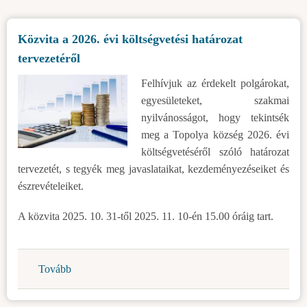
község
területén
Közvita a 2026. évi költségvetési határozat
található,
tervezetéről
a
szerb
Felhívjuk az érdekelt polgárokat,
köztársaság
egyesületeket, szakmai
tulajdonában
nyilvánosságot, hogy tekintsék
levő
meg a Topolya község 2026. évi
földek
költségvetéséről szóló határozat
bérbe-
tervezetét, s tegyék meg javaslataikat, kezdeményezéseiket és
és
észrevételeiket.
használatba
adására)
A közvita 2025. 10. 31-től 2025. 11. 10-én 15.00 óráig tart.
Tovább
(Közvita
a
2026.