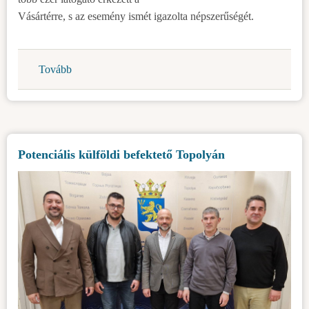
Vásártérre, s az esemény ismét igazolta népszerűségét.
Tovább
(12.
Szármafesztivál
Topolyán)
Potenciális külföldi befektető Topolyán