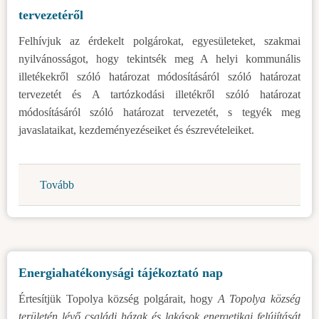
tervezetéről
Felhívjuk az érdekelt polgárokat, egyesületeket, szakmai
nyilvánosságot, hogy tekintsék meg A helyi kommunális
illetékekről szóló határozat módosításáról szóló határozat
tervezetét és A tartózkodási illetékről szóló határozat
módosításáról szóló határozat tervezetét, s tegyék meg
javaslataikat, kezdeményezéseiket és észrevételeiket.
Tovább
(Közvita
A
helyi
kommunális
illetékekről
Energiahatékonysági tájékoztató nap
szóló
határozat
Értesítjük Topolya község polgárait, hogy
A Topolya község
módosításáról
területén lévő családi házak és lakások energetikai felújítását