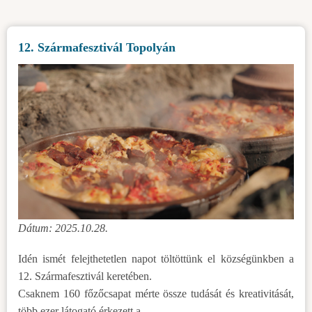
évi
költségvetési
12. Szármafesztivál Topolyán
határozat
tervezetéről)
Dátum: 2025.10.28.
Idén ismét felejthetetlen napot töltöttünk el községünkben a
12. Szármafesztivál keretében.
Csaknem 160 főzőcsapat mérte össze tudását és kreativitását,
több ezer látogató érkezett a