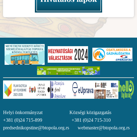
Helyi önkormányzat Községi közigazgatás
+381 (0)24 715-899 +381 (0)24 715-310
predsednikopstine@btopola.org.rs webmaster@btopola.org.rs