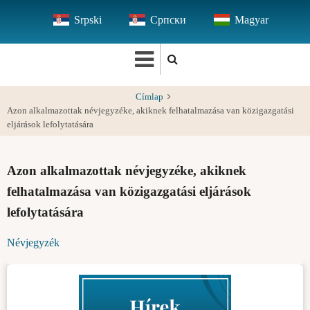
Ugrás
Srpski
Српски
Magyar
a
tartalomra
Címlap
Azon alkalmazottak névjegyzéke, akiknek felhatalmazása van közigazgatási
eljárások lefolytatására
Azon alkalmazottak névjegyzéke, akiknek
felhatalmazása van közigazgatási eljárások
lefolytatására
Névjegyzék