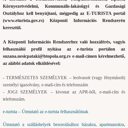
Környezetvédelmi, Kommunális-lakásügyi és Gazdasági
Osztályhoz kell benyújtani, mégpedig az E-TURISTA portál
(
www.eturista.gov.rs
) Központi Információs Rendszerén
keresztül.
A Központi Információs Rendszerhez való hozzáférés, vagyis
felhasználói profil nyitása az e-turista portálon az
suzana.nesicpataki@btopola.org.rs
e-mail-címen kérelmezhető,
az alábbi adatok elküldésével:
- TERMÉSZETES SZEMÉLYEK – leolvasott (vagy fénymásolt)
személyi igazolvány, e-mail-cím és telefonszám
- JOGI SZEMÉLYEK – kivonat az APR-ből, e-mail-cím és
telefonszám.
e-turista – Útmutató az e-turista felhasználóinak
Útmutató a szálláshelyek besorolásához házakra, apartmanokra,