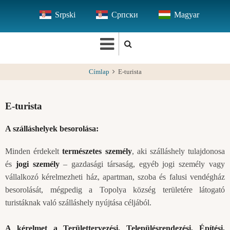
Ugrás
Srpski
Српски
Magyar
a
tartalomra
Címlap
E-turista
E-turista
A szálláshelyek besorolása:
Minden érdekelt
természetes személy
, aki szálláshely tulajdonosa
és
jogi személy
– gazdasági társaság, egyéb jogi személy vagy
vállalkozó kérelmezheti ház, apartman, szoba és falusi vendégház
besorolását, mégpedig a Topolya község területére látogató
turistáknak való szálláshely nyújtása céljából.
A kérelmet a Területtervezési, Településrendezési, Építési,