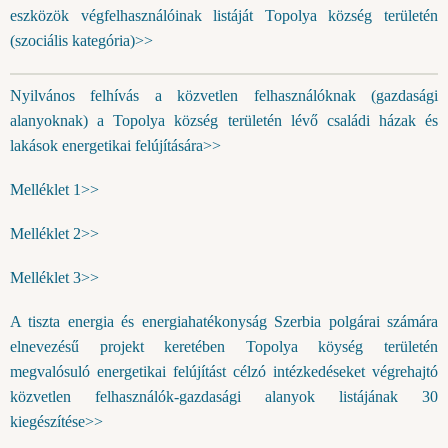
eszközök végfelhasználóinak listáját Topolya község területén
(szociális kategória)>>
Nyilvános felhívás a közvetlen felhasználóknak (gazdasági
alanyoknak) a Topolya község területén lévő családi házak és
lakások energetikai felújítására>>
Melléklet 1>>
Melléklet 2>>
Melléklet 3>>
A tiszta energia és energiahatékonyság Szerbia polgárai számára
elnevezésű projekt keretében Topolya köység területén
megvalósuló energetikai felújítást célzó intézkedéseket végrehajtó
közvetlen felhasználók-gazdasági alanyok listájának 30
kiegészítése>>