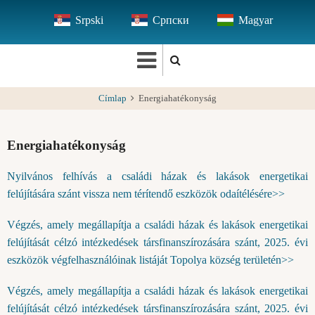
Ugrás
Srpski
Српски
Magyar
a
tartalomra
Címlap
Energiahatékonyság
Energiahatékonyság
Nyilvános felhívás a családi házak és lakások energetikai
felújítására szánt vissza nem térítendő eszközök odaítélésére>>
Végzés, amely megállapítja a családi házak és lakások energetikai
felújítását célzó intézkedések társfinanszírozására szánt, 2025. évi
eszközök végfelhasználóinak listáját Topolya község területén>>
Végzés, amely megállapítja a családi házak és lakások energetikai
felújítását célzó intézkedések társfinanszírozására szánt, 2025. évi