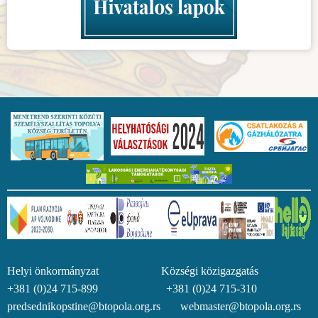
Helyi önkormányzat Községi közigazgatás
+381 (0)24 715-899 +381 (0)24 715-310
predsednikopstine@btopola.org.rs webmaster@btopola.org.rs