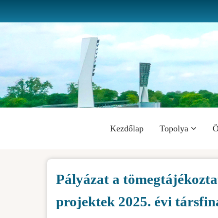
Ugrás
a
tartalomra
Fő
Kezdőlap
Topolya
Ö
navigáció
Pályázat a tömegtájékoztat
projektek 2025. évi társfi