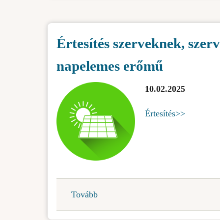
és
a
Értesítés szerveknek, sze
közvéleménynek-
Belső
napelemes erőmű
tápkábelek)
10.02.2025
Értesítés>>
Tovább
(Értesítés
szerveknek,