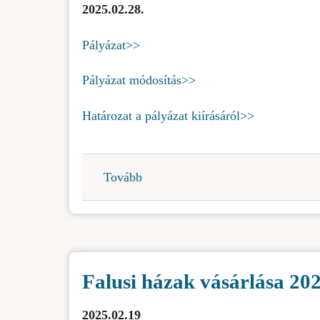
2025.02.28.
Pályázat>>
Pályázat módosítás>>
Határozat a pályázat kiírásáról>>
Tovább
(Pályázat
a
tömegtájékoztatási
médiatartalmak
ellőállítását
Falusi házak vásárlása 20
célzó
projektek
2025.02.19
2025.