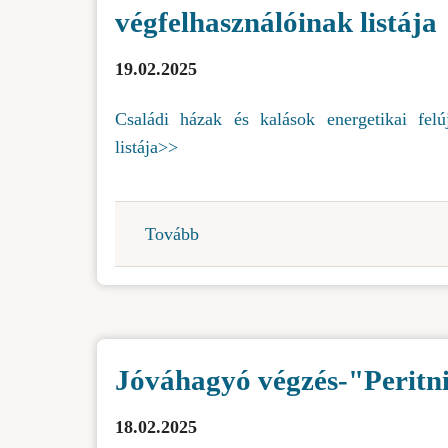
végfelhasználóinak listája
19.02.2025
Családi házak és kalások energetikai felúj
listája>>
Tovább
(Energetikai
felújitás
társfinanszirozására
szánt
eszközök
Jóváhagyó végzés-"Peritn
végfelhasználóinak
listája)
18.02.2025