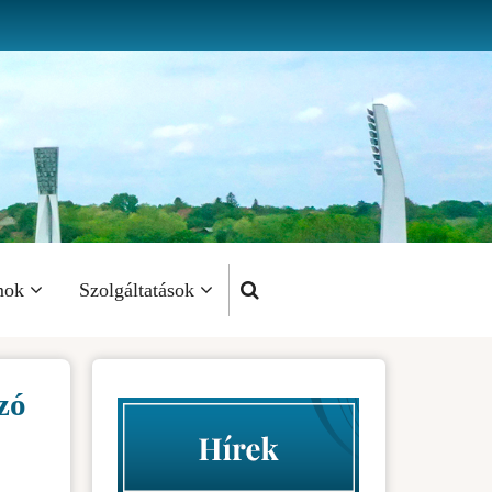
mok
Szolgáltatások
zó