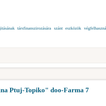
itásának társfinanszirozására szánt eszközök végfelhaszná
ina Ptuj-Topiko" doo-Farma 7