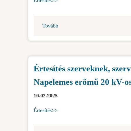
Értesítés>>
Tovább
(Értesítjük
az
érdekelt
szerveket,
szervezeteket
Értesítés szerveknek, sze
és
a
Napelemes erőmű 20 kV-os 
közvéleményt,
hogy
10.02.2025
a
projekt
Értesítés>>
felelőse,
a