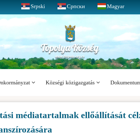
Srpski
Српски
Magyar
nkormányzat
Községi közigazgatás
Dokumentu
ási médiatartalmak ellőállítását cél
nanszírozására