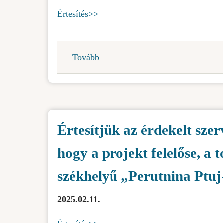
Értesítés>>
Tovább
(Jóváhagyó
végzés-
"Peritnina
Ptuj-
Topiko"
Értesítjük az érdekelt szer
doo-
Farma
hogy a projekt felelőse, a t
7)
székhelyű „Perutnina Ptuj-
2025.02.11.