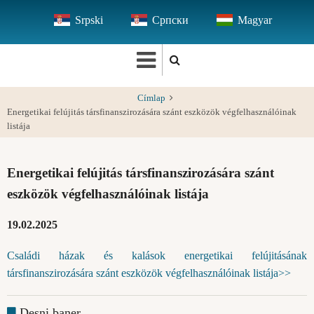
Ugrás
Srpski
Српски
Magyar
a
tartalomra
Címlap
Energetikai felújitás társfinanszirozására szánt eszközök végfelhasználóinak
listája
Energetikai felújitás társfinanszirozására szánt
eszközök végfelhasználóinak listája
19.02.2025
Családi házak és kalások energetikai felújitásának
társfinanszirozására szánt eszközök végfelhasználóinak listája>>
Desni baner