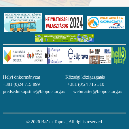
Helyi önkormányzat Községi közigazgatás
+381 (0)24 715-899 +381 (0)24 715-310
predsednikopstine@btopola.org.rs webmaster@btopola.org.rs
© 2026 Bačka Topola, All rights reserved.