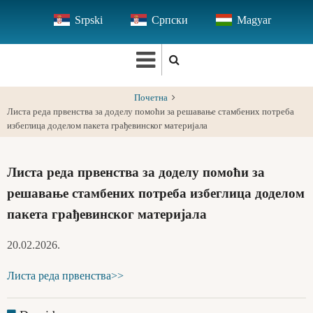
Skip
Srpski
Српски
Magyar
to
main
content
Почетна
Листа реда првенства за доделу помоћи за решавање стамбених потреба
избеглица доделом пакета грађевинског материјала
Листа реда првенства за доделу помоћи за
решавање стамбених потреба избеглица доделом
пакета грађевинског материјала
20.02.2026.
Листа реда првенства>>