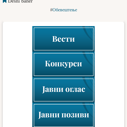
Desni baner
Обевештење