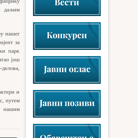
фабрику
о даљим
ру нашег
ијент за
ки парк
игао још
-делова,
актери и
с, путем
а нашим