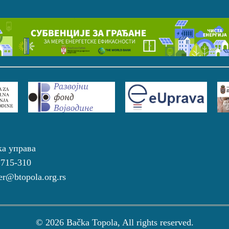
ка управа
 715-310
r@btopola.org.rs
© 2026 Bačka Topola, All rights reserved.