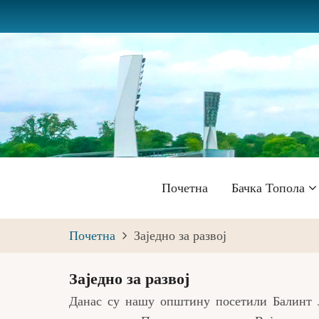
Skip
to
main
content
Главна
Почетна
Бачка Топола
навигација
Почетна
Заједно за развој
Заједно за развој
Данас су нашу општину посетили Балинт 