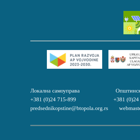
Локална самоуправа Општинс
+381 (0)24 715-899 +381 (0)24
predsednikopstine@btopola.org.rs webmaste