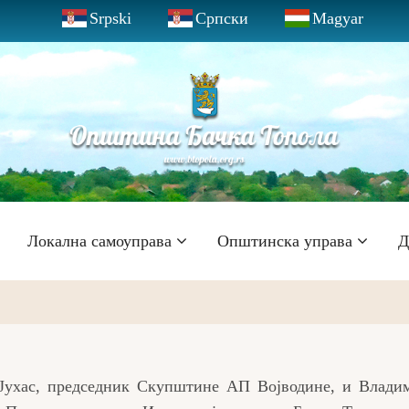
Srpski
Српски
Magyar
Локална самоуправа
Општинска управа
Д
Јухас, председник Скупштине АП Војводине, и Владим