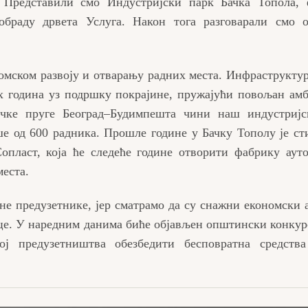
 Представили смо Индустријски парк Бачка Топола, 
браду дрвета Услуга. Након тога разговарали смо 
омском развоју и отварању радних места. Инфраструкту
х година уз подршку покрајине, пружајући повољан амб
ичке пруге Београд–Будимпешта чини наш индустријс
ше од 600 радника. Прошле године у Бачку Тополу је ст
опласт, која ће следеће године отворити фабрику ауто
места.
е предузетнике, јер сматрамо да су снажни економски 
ице. У наредним данима биће објављен општински конкур
ој предузетништва обезбедити бесповратна средств