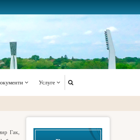
окументи
Услуге
ир Гак,