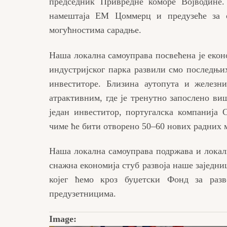
председник Привредне коморе Војводине.
намештаја ЕМ Цоммерц и предузеће за о
могућностима сарадње.
Наша локална самоуправа посвећена је екон
индустријског парка развили смо последњи
инвеститоре. Близина аутопута и железн
атрактивним, где је тренутно запослено ви
један инвеститор, португалска компанија С
чиме ће бити отворено 50–60 нових радних 
Наша локална самоуправа подржава и локалн
снажна економија стуб развоја наше заједн
којег ћемо кроз буџетски Фонд за разв
предузетницима.
Image