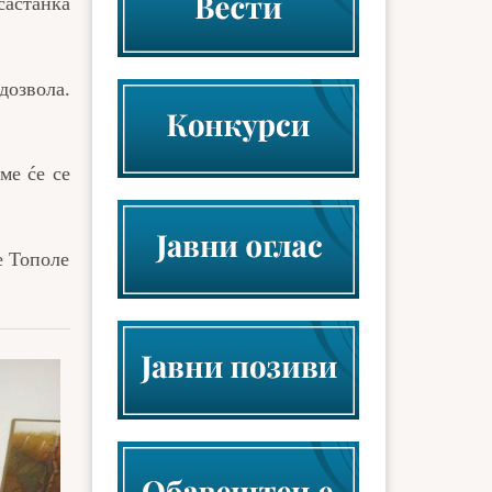
састанка
дозвола.
е ćе се
е Тополе