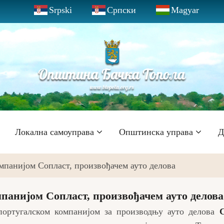
Srpski
Српски
Magyar
Локална самоуправа
Општинска управа
Д
мпанијом Сопласт, произвођачем ауто делова
панијом Сопласт, произвођачем ауто делова
португалском компанијом за производњу ауто делова