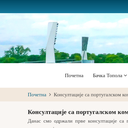
Skip
to
main
content
Главна
Почетна
Бачка Топола
навигација
Почетна
Консултације са португалском ко
Консултације са португалском ком
Данас смо одржали прве консултације са 