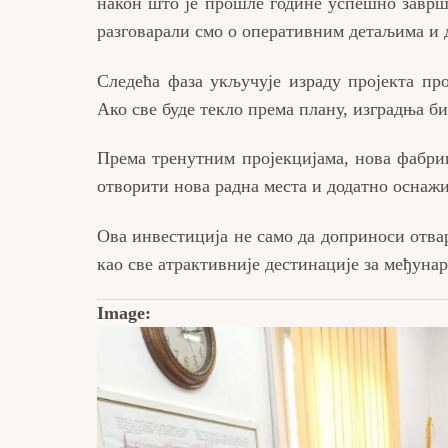
након што је прошле године успешно заврш
разговарали смо о оперативним детаљима и 
Следећа фаза укључује израду пројекта пр
Ако све буде текло према плану, изградња би
Према тренутним пројекцијама, нова фабрика
отворити нова радна места и додатно оснаж
Ова инвестиција не само да доприноси отвар
као све атрактивније дестинације за међуна
Image