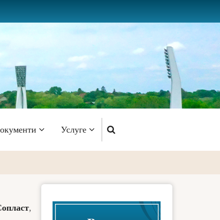
окументи
Услуге
Сопласт
,