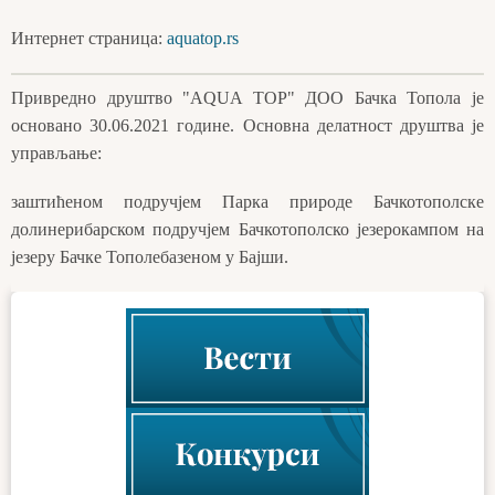
Интернет страница:
aquatop.rs
Привредно друштво "AQUA TOP" ДОО Бачка Топола је
основано 30.06.2021 године. Основна делатност друштва је
управљање:
заштићеном подручјем Парка природе Бачкотополске
долинерибарском подручјем Бачкотополско језерокампом на
језеру Бачке Тополебазеном у Бајши.