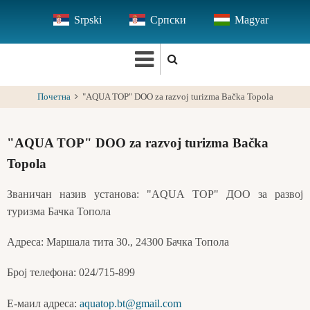
Skip
Srpski
Српски
Magyar
to
main
content
Почетна
"AQUA TOP" DOO za razvoj turizma Bačka Topola
"AQUA TOP" DOO za razvoj turizma Bačka
Topola
Званичан назив установа: "AQUA TOP" ДОО за развој
туризма Бачка Топола
Адреса: Маршала тита 30., 24300 Бачка Топола
Број телефона: 024/715-899
Е-маил адреса:
aquatop.bt@gmail.com