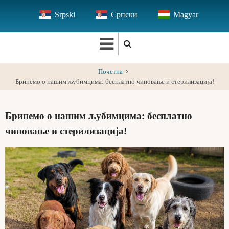
Skip
Srpski
Српски
Magyar
to
main
content
Почетна
Бринемо о нашим љубимцима: бесплатно чиповање и стерилизација!
Бринемо о нашим љубимцима: бесплатно
чиповање и стерилизација!