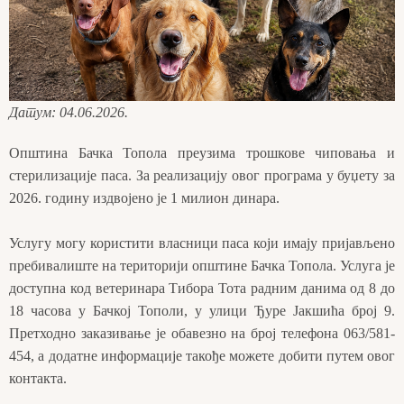
Датум: 04.06.2026.
Општина Бачка Топола преузима трошкове чиповања и
стерилизације паса. За реализацију овог програма у буџету за
2026. годину издвојено је 1 милион динара.
Услугу могу користити власници паса који имају пријављено
пребивалиште на територији општине Бачка Топола. Услуга је
доступна код ветеринара Тибора Тота радним данима од 8 до
18 часова у Бачкој Тополи, у улици Ђуре Јакшића број 9.
Претходно заказивање је обавезно на број телефона 063/581-
454, а додатне информације такође можете добити путем овог
контакта.