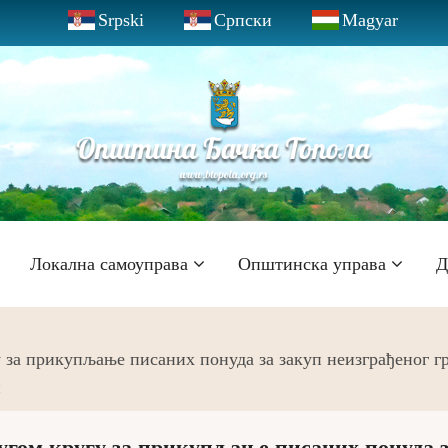
Srpski
Српски
Magyar
Локална самоуправа
Општинска управа
Д
 за прикупљање писаних понуда за закуп неизграђеног г
и