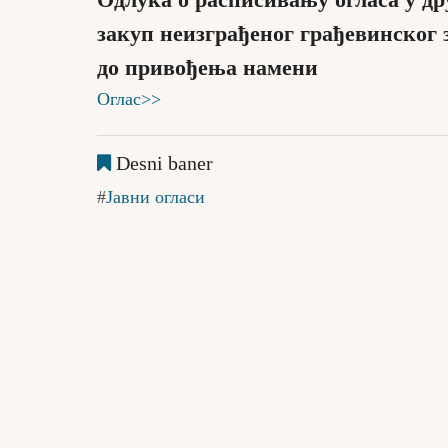
Одлука о расписивању огласа у др
закуп неизграђеног грађевинског
до привођења намени
Оглас>>
Desni baner
Јавни огласи