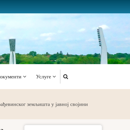
окументи
Услуге
рађевинског земљишта у јавној својини