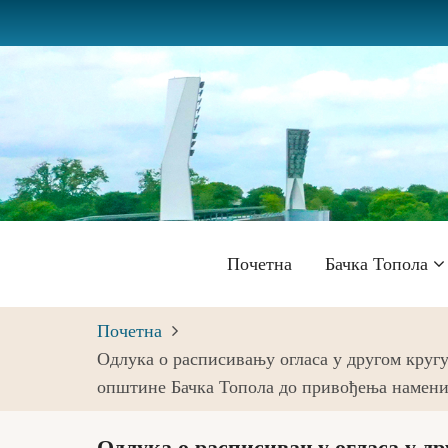
Skip
to
main
content
Главна
Почетна
Бачка Топола
навигација
Почетна
Одлука о расписивању огласа у другом кругу
општине Бачка Топола до привођења намен