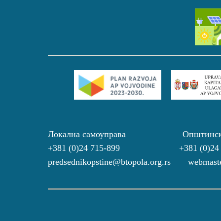
Локална самоуправа Општинс
+381 (0)24 715-899 +381 (0)24
predsednikopstine@btopola.org.rs webmaste