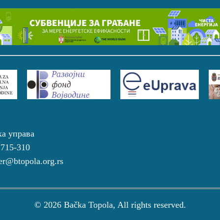
ка управа
 715-310
r@btopola.org.rs
© 2026 Bačka Topola, All rights reserved.