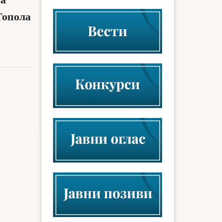
за
Топола