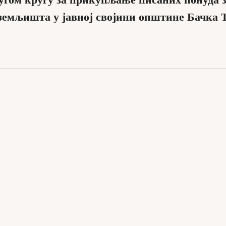
угом кругу за прикупљање писаних понуда 
 земљишта у јавној својини општине Бачка 