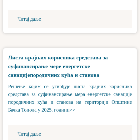
Читај даље
Листа крајњих корисника средстава за
суфинансирање мере енергетске
санацијепородичних кућа и станова
Решење којим се утврђује листа крајних корисника
средстава за суфинансирање мера енергетске санације
породичних кућа и станова на територији Општине
Бачка Топола у 2025. години>>
Читај даље