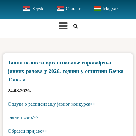
Skip
Srpski
Српски
Magyar
to
main
content
Јавни позив за организовање спровођења
јавних радова у 2026. години у општини Бачка
Топола
24.03.2026.
Одлука о расписивању јавног конкурса>>
Јавни позив>>
Образац пријаве>>