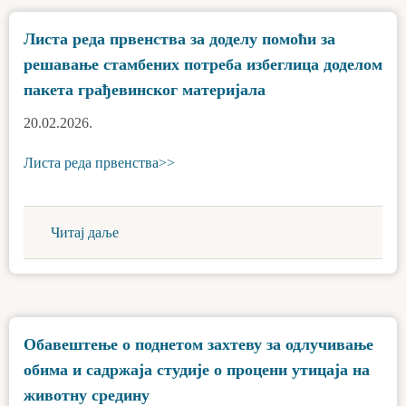
Листа реда првенства за доделу помоћи за
решавање стамбених потреба избеглица доделом
пакета грађевинског материјала
20.02.2026.
Листа реда првенства>>
Читај даље
Обавештење о поднетом захтеву за одлучивање
обима и садржаја студије о процени утицаја на
животну средину