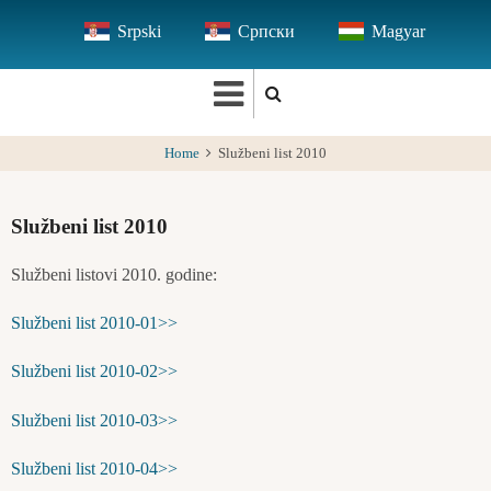
Skip
Srpski
Српски
Magyar
to
main
content
Home
Službeni list 2010
Službeni list 2010
Službeni listovi 2010. godine:
Službeni list 2010-01>>
Službeni list 2010-02>>
Službeni list 2010-03>>
Službeni list 2010-04>>