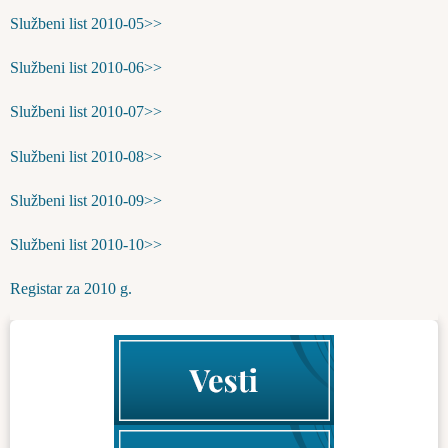
Službeni list 2010-05>>
Službeni list 2010-06>>
Službeni list 2010-07>>
Službeni list 2010-08>>
Službeni list 2010-09>>
Službeni list 2010-10>>
Registar za 2010 g.