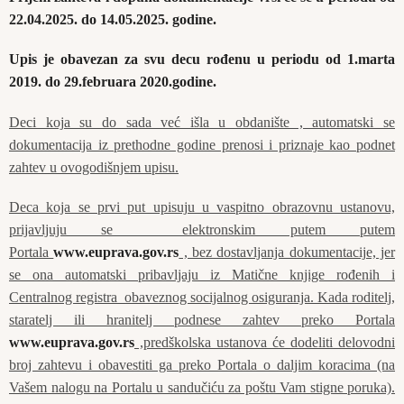
22.04.2025. do 14.05.2025. godine.
Upis je obavezan za svu decu rođenu u periodu od 1.marta
2019. do 29.februara 2020.godine.
Deci koja su do sada već išla u obdanište , automatski se
dokumentacija iz prethodne godine prenosi i priznaje kao podnet
zahtev u ovogodišnjem upisu.
Deca koja se prvi put upisuju u vaspitno obrazovnu ustanovu,
prijavljuju se elektronskim putem putem
Portala
www.euprava.gov.rs
, bez dostavljanja dokumentacije, jer
se ona automatski pribavljaju iz Matične knjige rođenih i
Centralnog registra obaveznog socijalnog osiguranja. Kada roditelj,
staratelj ili hranitelj podnese zahtev preko Portala
www.euprava.gov.rs
,predškolska ustanova će dodeliti delovodni
broj zahtevu i obavestiti ga preko Portala o daljim koracima (na
Vašem nalogu na Portalu u sandučiću za poštu Vam stigne poruka).