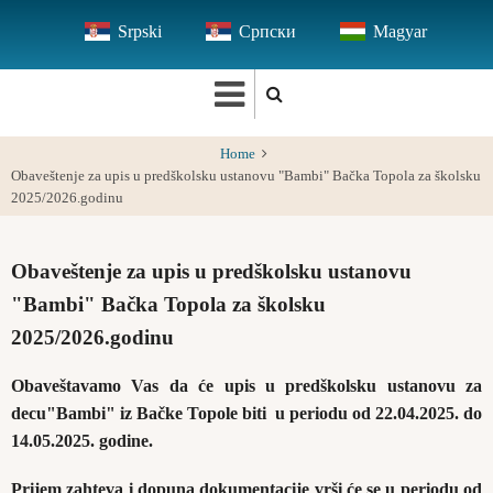
Skip
Srpski
Српски
Magyar
to
main
content
Home
Obaveštenje za upis u predškolsku ustanovu "Bambi" Bačka Topola za školsku
2025/2026.godinu
Obaveštenje za upis u predškolsku ustanovu
"Bambi" Bačka Topola za školsku
2025/2026.godinu
Obaveštavamo Vas da će upis u predškolsku ustanovu za
decu"Bambi" iz Bačke Topole biti u periodu od 22.04.2025. do
14.05.2025. godine.
Prijem zahteva i dopuna dokumentacije vrši će se u periodu od