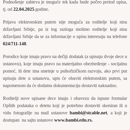
Podnošenje zahteva je moguće tek kada bude počeo period upisa,
tj. od
22.04.2025
.godine.
Prijava elektronskim putem nije moguća za roditelje koji nisu
državljani Srbije, pa iz tog razloga molimo roditelje koji nisu
državljani Srbije da se za informacije o upisu interesuju na telefone
024/711-148
.
Porodice koje imaju pravo na dečiji dodatak (a upisuju dvoje dece u
ustanovu), koje imaju pravo na materijalno obezbeđenje - socijalnu
pomoć, ili dete ima smetnje u psihofizičkom razvoju, ako prvi put
upisuju dete u ustanovu, upis će obaviti elektronskim putem, sa
napomenom da će dodatnu dokumentaciju dostaviti naknadno.
Roditelji nove upisane dece imaju i obavezu da ispune formular
Opštih podataka o detetu koji je potrebno dostaviti skeniran ili u
vidu fotografije na mail ustanove
bambi@stcable.net
, a koji je
dostupan na sajtu ustanove
www.bambi.edu.rs
.