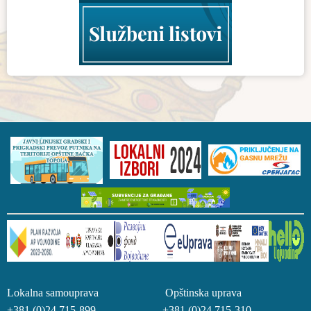
Lokalna samouprava Opštinska uprava
+381 (0)24 715-899 +381 (0)24 715-310