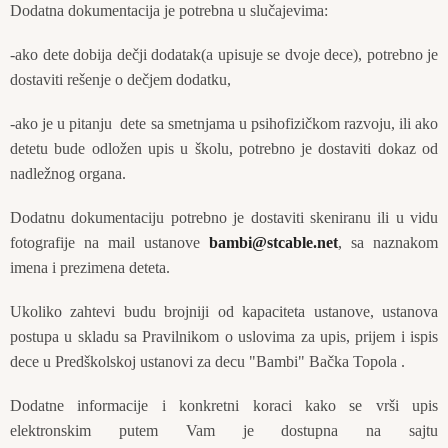
Dodatna dokumentacija je potrebna u slučajevima:
-ako dete dobija dečji dodatak(a upisuje se dvoje dece), potrebno je
dostaviti rešenje o dečjem dodatku,
-ako je u pitanju dete sa smetnjama u psihofizičkom razvoju, ili ako
detetu bude odložen upis u školu, potrebno je dostaviti dokaz od
nadležnog organa.
Dodatnu dokumentaciju potrebno je dostaviti skeniranu ili u vidu
fotografije na mail ustanove
bambi@stcable.net
, sa naznakom
imena i prezimena deteta.
Ukoliko zahtevi budu brojniji od kapaciteta ustanove, ustanova
postupa u skladu sa Pravilnikom o uslovima za upis, prijem i ispis
dece u Predškolskoj ustanovi za decu "Bambi" Bačka Topola .
Dodatne informacije i konkretni koraci kako se vrši upis
elektronskim putem Vam je dostupna na sajtu