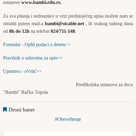
ustanove
www.bambi.edu.rs
.
Za sva pitanja i nedoumice u vezi predstojećeg upisa možete nam se
obratiti putem mail-a
bambi@stcable.net
, ili svakog radnog dana
od
8h do 12h
na telefon
024/711-148
.
Formular - Opšti podaci o detetu>>
Pravilnik o uslovima za upis>>
Uputstvo - eVrtić>>
Predškolska ustanova za decu
"Bambi" Bačka Topola
Desni baner
Obeveštenje