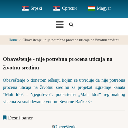
Skip
Srpski
Српски
Magyar
to
main
content
Home
Obaveštenje - nije potrebna procena uticaja na životnu sredinu
Obaveštenje - nije potrebna procena uticaja na
životnu sredinu
Obaveštenje o donetom rešenju kojim se utvrđuje da nije potrebna
procena uticaja na životnu sredinu za projekat izgradnje kanala
"Mali Iđoš - Nјegoševo", podsistema „Mali Iđoš“ regionalnog
sistema za snabdevanje vodom Severne Bačke>>
Desni baner
Obeveštenje