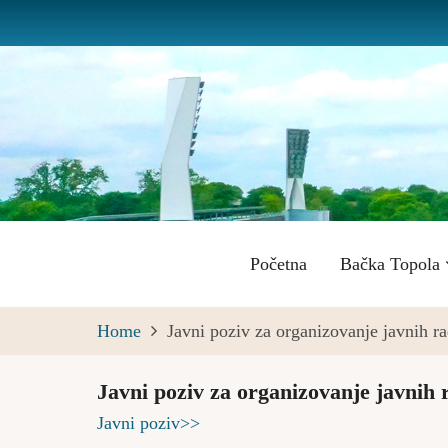
Skip
to
main
content
Main
Početna
Bačka Topola
navigation
Home
Javni poziv za organizovanje javnih r
Javni poziv za organizovanje javnih 
Javni poziv>>